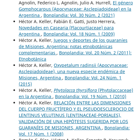
Agnolin, Federico L. Agnolin, Julio A. Hurrell,
El género
Gomphocarpus (Apocynaceae: Asclepiadoideae) en la
Argentina
,
Bonplandia: Vol. 30 Núm. 2 (2021)
Héctor A. Keller, Fabián E. Gatti, Justo Herrera,
Novedades en Casearia (Flacourtiaceae) para
Argentina
,
Bonplandia: Vol. 18 Núm. 1 (2009)
Héctor A. Keller,
Juegos y deportes de los guaraníes
de Misiones, Argentina: notas etnobotánicas
complementarias
,
Bonplandia: Vol. 20 Núm. 2 (2011):
Etnobotánica
Héctor A. Keller,
Oxypetalum radinsii (Apocynaceae:
Asclepiadoideae), una nueva especie endémica de
Misiones, Argentina
,
Bonplandia: Vol. 24 Núm. 1
(2015)
Héctor A. Keller,
Phytolacca thyrsiflora
(Phytolaccaceae)
en la Argentina
,
Bonplandia: Vol. 19 Núm. 1 (2010)
Héctor A. Keller,
RELACIÓN ENTRE LAS DIMENSIONES
DEL CUERPO FRUCTÍFERO Y EL PSEUDOESCLEROCIO DE
LENTINUS VELUTINUS (LENTINACEAE-PORIALES),
VALIDACIÓN DE UNA HIPÓTESIS SUGERIDA POR LOS
GUARANÍES DE MISIONES, ARGENTINA
,
Bonplandia:
Vol. 17 Núm. 1 (2008)