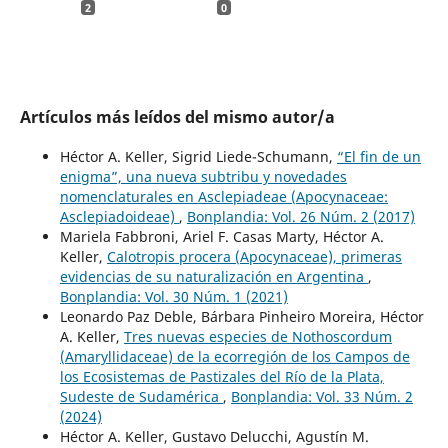
2
0
Artículos más leídos del mismo autor/a
Héctor A. Keller, Sigrid Liede-Schumann,
“El fin de un
enigma”, una nueva subtribu y novedades
nomenclaturales en Asclepiadeae (Apocynaceae:
Asclepiadoideae)
,
Bonplandia: Vol. 26 Núm. 2 (2017)
Mariela Fabbroni, Ariel F. Casas Marty, Héctor A.
Keller,
Calotropis procera (Apocynaceae), primeras
evidencias de su naturalización en Argentina
,
Bonplandia: Vol. 30 Núm. 1 (2021)
Leonardo Paz Deble, Bárbara Pinheiro Moreira, Héctor
A. Keller,
Tres nuevas especies de Nothoscordum
(Amaryllidaceae) de la ecorregión de los Campos de
los Ecosistemas de Pastizales del Río de la Plata,
Sudeste de Sudamérica
,
Bonplandia: Vol. 33 Núm. 2
(2024)
Héctor A. Keller, Gustavo Delucchi, Agustín M.