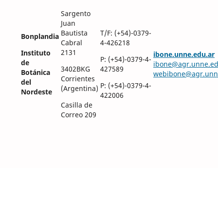
Sargento
Juan
Bautista
T/F: (+54)-0379-
Bonplandia
Cabral
4-426218
2131
Instituto
ibone.unne.edu.ar
P: (+54)-0379-4-
de
ibone@agr.unne.ed
3402BKG
427589
Botánica
webibone@agr.unn
Corrientes
del
P: (+54)-0379-4-
(Argentina)
Nordeste
422006
Casilla de
Correo 209