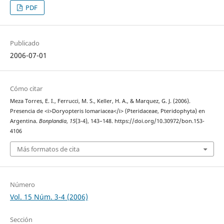
PDF
Publicado
2006-07-01
Cómo citar
Meza Torres, E. I., Ferrucci, M. S., Keller, H. A., & Marquez, G. J. (2006).
Presencia de <i>Doryopteris lomariacea</i> (Pteridaceae, Pteridophyta) en
Argentina.
Bonplandia
,
15
(3-4), 143–148. https://doi.org/10.30972/bon.153-
4106
Más formatos de cita
Número
Vol. 15 Núm. 3-4 (2006)
Sección