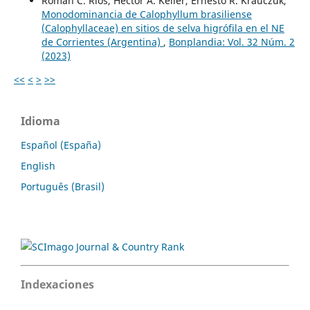
Román C. Ríos, Héctor A. Keller, Ernesto R. Krauczuk,
Monodominancia de Calophyllum brasiliense
(Calophyllaceae) en sitios de selva higrófila en el NE
de Corrientes (Argentina)
,
Bonplandia: Vol. 32 Núm. 2
(2023)
<<
<
>
>>
Idioma
Español (España)
English
Português (Brasil)
Indexaciones