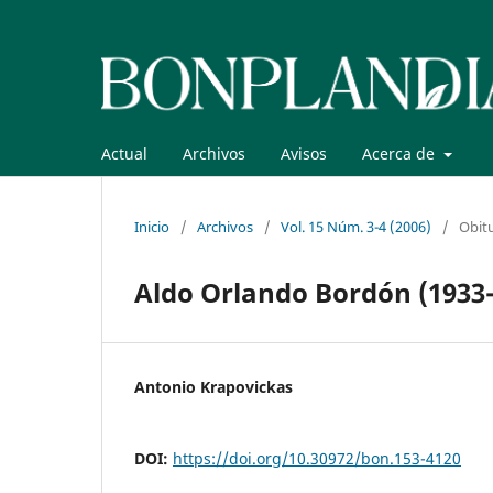
Actual
Archivos
Avisos
Acerca de
Inicio
/
Archivos
/
Vol. 15 Núm. 3-4 (2006)
/
Obit
Aldo Orlando Bordón (1933
Antonio Krapovickas
DOI:
https://doi.org/10.30972/bon.153-4120