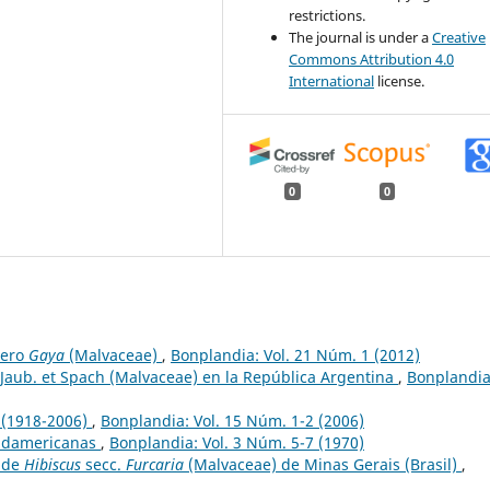
restrictions.
The journal is under a
Creative
Commons Attribution 4.0
International
license.
0
0
nero
Gaya
(Malvaceae)
,
Bonplandia: Vol. 21 Núm. 1 (2012)
 Jaub. et Spach (Malvaceae) en la República Argentina
,
Bonplandia
 (1918-2006)
,
Bonplandia: Vol. 15 Núm. 1-2 (2006)
udamericanas
,
Bonplandia: Vol. 3 Núm. 5-7 (1970)
 de
Hibiscus
secc.
Furcaria
(Malvaceae) de Minas Gerais (Brasil)
,