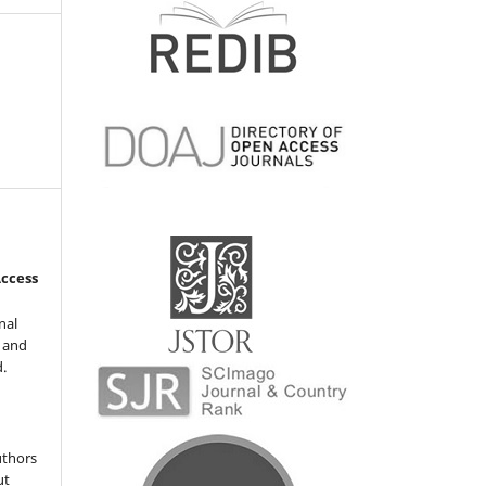
Access
nal
l and
d.
uthors
ut