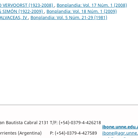
 VERVOORST (1923-2008)
,
Bonplandia: Vol. 17 Núm. 1 (2008)
G SIMÓN (1922-2009)
,
Bonplandia: Vol. 18 Núm. 1 (2009)
ALVACEAS, IV
,
Bonplandia: Vol. 5 Núm. 21-29 (1981)
an Bautista Cabral 2131
T/F: (+54)-0379-4-426218
ibone.unne.edu.
rientes (Argentina)
P: (+54)-0379-4-427589
ibone@agr.unne.