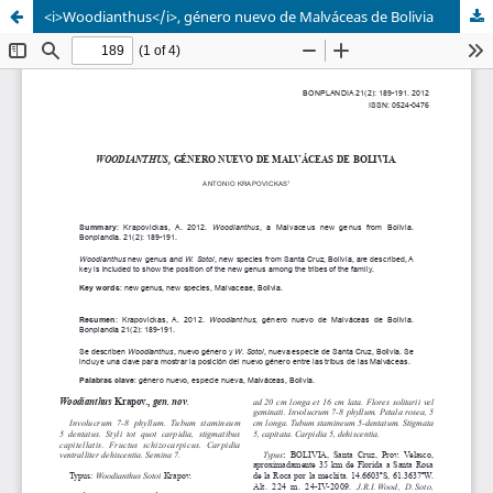
<i>Woodianthus</i>, género nuevo de Malváceas de Bolivia