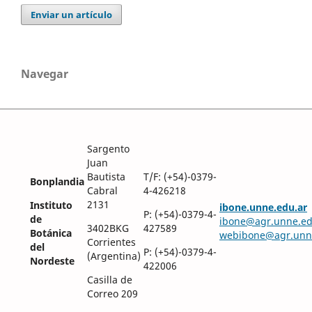
Enviar un artículo
Navegar
Sargento
Juan
Bautista
T/F: (+54)-0379-
Bonplandia
Cabral
4-426218
2131
Instituto
ibone.unne.edu.ar
P: (+54)-0379-4-
de
ibone@agr.unne.ed
3402BKG
427589
Botánica
webibone@agr.unn
Corrientes
del
P: (+54)-0379-4-
(Argentina)
Nordeste
422006
Casilla de
Correo 209