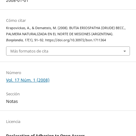
2008-01-01
Cómo citar
Krapovickas, A., & Dematteis, M. (2008). BUTIA ERIOSPATHA (DRUDE) BECC.,
PALMERA NATURALIZADA EN EL NORTE DE MISIONES (ARGENTINA).
Bonplandia
,
17
(1), 91–92. https://doi.org/10.30972/bon.1711364
Más formatos de cita
Número
Vol. 17 Núm. 1 (2008)
Sección
Notas
Licencia
Declaration of Adhesion to Open Access