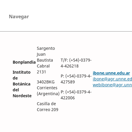
Navegar
Sargento
Juan
Bautista
T/F: (+54)-0379-
Bonplandia
Cabral
4-426218
2131
Instituto
ibone.unne.edu.ar
P: (+54)-0379-4-
de
ibone@agr.unne.ed
3402BKG
427589
Botánica
webibone@agr.unn
Corrientes
del
P: (+54)-0379-4-
(Argentina)
Nordeste
422006
Casilla de
Correo 209