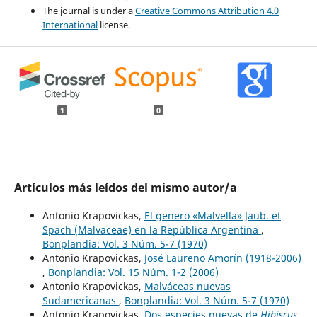
The journal is under a
Creative Commons Attribution 4.0
International
license.
1
0
Artículos más leídos del mismo autor/a
Antonio Krapovickas,
El genero «Malvella» Jaub. et
Spach (Malvaceae) en la República Argentina
,
Bonplandia: Vol. 3 Núm. 5-7 (1970)
Antonio Krapovickas,
José Laureno Amorín (1918-2006)
,
Bonplandia: Vol. 15 Núm. 1-2 (2006)
Antonio Krapovickas,
Malváceas nuevas
Sudamericanas
,
Bonplandia: Vol. 3 Núm. 5-7 (1970)
Antonio Krapovickas,
Dos especies nuevas de
Hibiscus