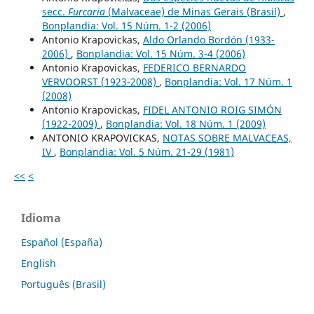
secc.
Furcaria
(Malvaceae) de Minas Gerais (Brasil)
,
Bonplandia: Vol. 15 Núm. 1-2 (2006)
Antonio Krapovickas,
Aldo Orlando Bordón (1933-
2006)
,
Bonplandia: Vol. 15 Núm. 3-4 (2006)
Antonio Krapovickas,
FEDERICO BERNARDO
VERVOORST (1923-2008)
,
Bonplandia: Vol. 17 Núm. 1
(2008)
Antonio Krapovickas,
FIDEL ANTONIO ROIG SIMÓN
(1922-2009)
,
Bonplandia: Vol. 18 Núm. 1 (2009)
ANTONIO KRAPOVICKAS,
NOTAS SOBRE MALVACEAS,
IV
,
Bonplandia: Vol. 5 Núm. 21-29 (1981)
<<
<
Idioma
Español (España)
English
Português (Brasil)