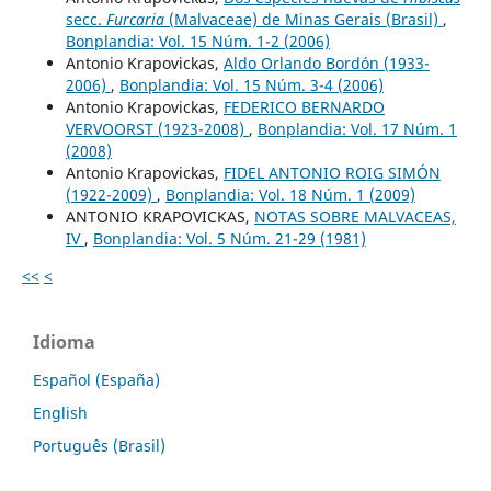
secc.
Furcaria
(Malvaceae) de Minas Gerais (Brasil)
,
Bonplandia: Vol. 15 Núm. 1-2 (2006)
Antonio Krapovickas,
Aldo Orlando Bordón (1933-
2006)
,
Bonplandia: Vol. 15 Núm. 3-4 (2006)
Antonio Krapovickas,
FEDERICO BERNARDO
VERVOORST (1923-2008)
,
Bonplandia: Vol. 17 Núm. 1
(2008)
Antonio Krapovickas,
FIDEL ANTONIO ROIG SIMÓN
(1922-2009)
,
Bonplandia: Vol. 18 Núm. 1 (2009)
ANTONIO KRAPOVICKAS,
NOTAS SOBRE MALVACEAS,
IV
,
Bonplandia: Vol. 5 Núm. 21-29 (1981)
<<
<
Idioma
Español (España)
English
Português (Brasil)