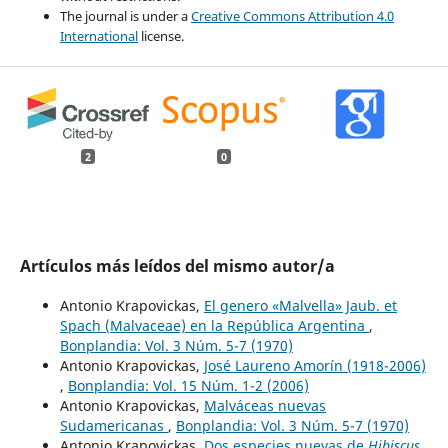
The journal is under a
Creative Commons Attribution 4.0
International
license.
2
0
Artículos más leídos del mismo autor/a
Antonio Krapovickas,
El genero «Malvella» Jaub. et
Spach (Malvaceae) en la República Argentina
,
Bonplandia: Vol. 3 Núm. 5-7 (1970)
Antonio Krapovickas,
José Laureno Amorín (1918-2006)
,
Bonplandia: Vol. 15 Núm. 1-2 (2006)
Antonio Krapovickas,
Malváceas nuevas
Sudamericanas
,
Bonplandia: Vol. 3 Núm. 5-7 (1970)
Antonio Krapovickas,
Dos especies nuevas de
Hibiscus