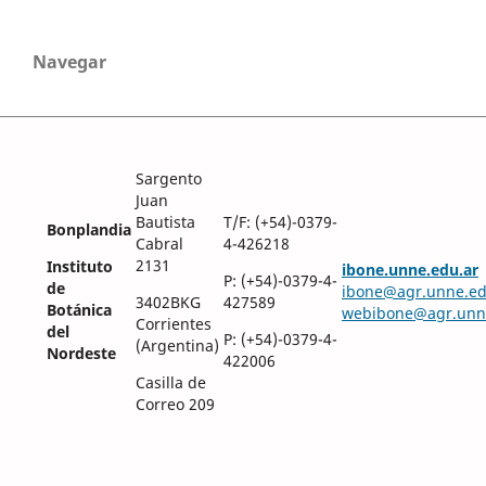
Navegar
Sargento
Juan
Bautista
T/F: (+54)-0379-
Bonplandia
Cabral
4-426218
2131
Instituto
ibone.unne.edu.ar
P: (+54)-0379-4-
de
ibone@agr.unne.ed
3402BKG
427589
Botánica
webibone@agr.unn
Corrientes
del
P: (+54)-0379-4-
(Argentina)
Nordeste
422006
Casilla de
Correo 209