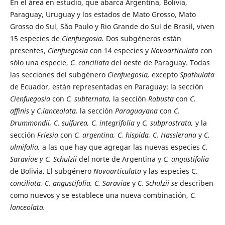
En el área en estudio, que abarca Argentina, Bolivia,
Paraguay, Uruguay y los estados de Mato Grosso, Mato
Grosso do Sul, São Paulo y Rio Grande do Sul de Brasil, viven
15 especies de
Cienfuegosia.
Dos subgéneros están
presentes,
Cienfuegosia
con 14 especies y
Novoarticulata
con
sólo una especie,
C. conciliata
del oeste de Paraguay. Todas
las secciones del subgénero
Cienfuegosia,
excepto
Spathulata
de Ecuador, están representadas en Paraguay: la sección
Cienfuegosia
con
C. subternata,
la sección
Robusta
con
C.
affinis
y
C.lanceolata,
la sección
Paraguayana
con
C.
Drummondii, C. sulfurea, C. integrifolia
y
C. subprostrata,
y la
sección
Friesia
con
C. argentina, C. hispida, C. Hasslerana
y
C.
ulmifolia,
a las que hay que agregar las nuevas especies
C.
Saraviae y C. Schulzii
del norte de Argentina y
C. angustifolia
de Bolivia. El subgénero
Novoarticulata
y las especies C.
conciliata, C. angustifolia, C. Saraviae
y
C. Schulzii se
describen
como nuevos y se establece una nueva combinación,
C.
lanceolata.