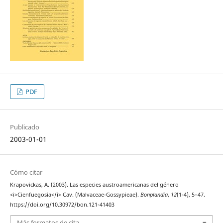
PDF
Publicado
2003-01-01
Cómo citar
Krapovickas, A. (2003). Las especies austroamericanas del género
<i>Cienfuegosia</i> Cav. (Malvaceae-Gossypieae).
Bonplandia
,
12
(1-4), 5–47.
https://doi.org/10.30972/bon.121-41403
Más formatos de cita