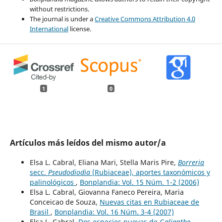
without restrictions.
The journal is under a
Creative Commons Attribution 4.0
International
license.
1
0
Artículos más leídos del mismo autor/a
Elsa L. Cabral, Eliana Mari, Stella Maris Pire,
Borreria
secc.
Pseudodiodia
(Rubiaceae), aportes taxonómicos y
palinológicos
,
Bonplandia: Vol. 15 Núm. 1-2 (2006)
Elsa L. Cabral, Giovanna Faneco Pereira, Maria
Conceicao de Souza,
Nuevas citas en Rubiaceae de
Brasil
,
Bonplandia: Vol. 16 Núm. 3-4 (2007)
Elsa L. Cabral,
Dos especies nuevas de
Galianthe