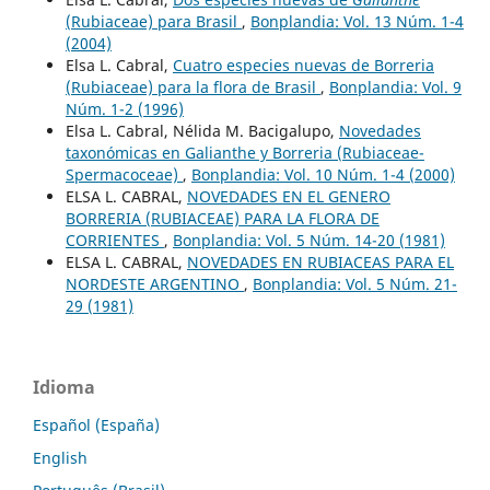
(Rubiaceae) para Brasil
,
Bonplandia: Vol. 13 Núm. 1-4
(2004)
Elsa L. Cabral,
Cuatro especies nuevas de Borreria
(Rubiaceae) para la flora de Brasil
,
Bonplandia: Vol. 9
Núm. 1-2 (1996)
Elsa L. Cabral, Nélida M. Bacigalupo,
Novedades
taxonómicas en Galianthe y Borreria (Rubiaceae-
Spermacoceae)
,
Bonplandia: Vol. 10 Núm. 1-4 (2000)
ELSA L. CABRAL,
NOVEDADES EN EL GENERO
BORRERIA (RUBIACEAE) PARA LA FLORA DE
CORRIENTES
,
Bonplandia: Vol. 5 Núm. 14-20 (1981)
ELSA L. CABRAL,
NOVEDADES EN RUBIACEAS PARA EL
NORDESTE ARGENTINO
,
Bonplandia: Vol. 5 Núm. 21-
29 (1981)
Idioma
Español (España)
English