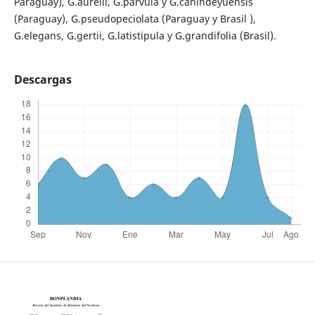
Paraguay), G.aurelii, G.parvula y G.canindeyuensis
(Paraguay), G.pseudopeciolata (Paraguay y Brasil ),
G.elegans, G.gertii, G.latistipula y G.grandifolia (Brasil).
Descargas