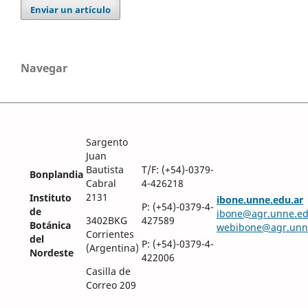
Enviar un artículo
Navegar
Sargento
Juan
Bautista
T/F: (+54)-0379-
Bonplandia
Cabral
4-426218
2131
Instituto
ibone.unne.edu.ar
P: (+54)-0379-4-
de
ibone@agr.unne.ed
3402BKG
427589
Botánica
webibone@agr.unn
Corrientes
del
P: (+54)-0379-4-
(Argentina)
Nordeste
422006
Casilla de
Correo 209