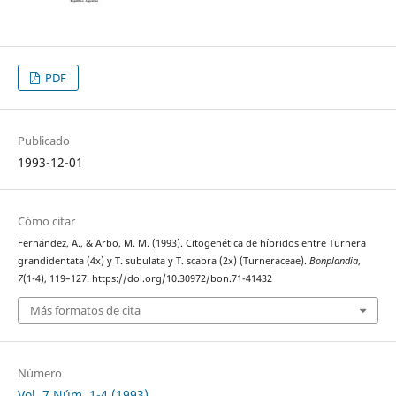
PDF
Publicado
1993-12-01
Cómo citar
Fernández, A., & Arbo, M. M. (1993). Citogenética de híbridos entre Turnera
grandidentata (4x) y T. subulata y T. scabra (2x) (Turneraceae).
Bonplandia
,
7
(1-4), 119–127. https://doi.org/10.30972/bon.71-41432
Más formatos de cita
Número
Vol. 7 Núm. 1-4 (1993)