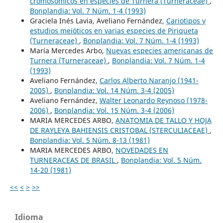
cromosómicos en especies de Turnera (Turneraceae)
,
Bonplandia: Vol. 7 Núm. 1-4 (1993)
Graciela Inés Lavia, Aveliano Fernández,
Cariotipos y
estudios meióticos en varias especies de Piriqueta
(Turneraceae)
,
Bonplandia: Vol. 7 Núm. 1-4 (1993)
María Mercedes Arbo,
Nuevas especies americanas de
Turnera (Turneraceae)
,
Bonplandia: Vol. 7 Núm. 1-4
(1993)
Aveliano Fernández,
Carlos Alberto Naranjo (1941-
2005)
,
Bonplandia: Vol. 14 Núm. 3-4 (2005)
Aveliano Fernández,
Walter Leonardo Reynoso (1978-
2006)
,
Bonplandia: Vol. 15 Núm. 3-4 (2006)
MARIA MERCEDES ARBO,
ANATOMIA DE TALLO Y HOJA
DE RAYLEYA BAHIENSIS CRISTOBAL (STERCULIACEAE)
,
Bonplandia: Vol. 5 Núm. 8-13 (1981)
MARIA MERCEDES ARBO,
NOVEDADES EN
TURNERACEAS DE BRASIL
,
Bonplandia: Vol. 5 Núm.
14-20 (1981)
<<
<
>
>>
Idioma