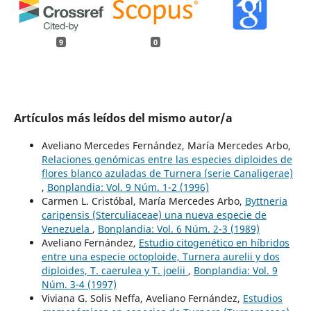
9
0
Artículos más leídos del mismo autor/a
Aveliano Mercedes Fernández, María Mercedes Arbo,
Relaciones genómicas entre las especies diploides de
flores blanco azuladas de Turnera (serie Canaligerae)
,
Bonplandia: Vol. 9 Núm. 1-2 (1996)
Carmen L. Cristóbal, María Mercedes Arbo,
Byttneria
caripensis (Sterculiaceae) una nueva especie de
Venezuela
,
Bonplandia: Vol. 6 Núm. 2-3 (1989)
Aveliano Fernández,
Estudio citogenético en híbridos
entre una especie octoploide, Turnera aurelii y dos
diploides, T. caerulea y T. joelii
,
Bonplandia: Vol. 9
Núm. 3-4 (1997)
Viviana G. Solis Neffa, Aveliano Fernández,
Estudios