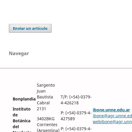
Enviar un artículo
Navegar
Sargento
Juan
Bautista
T/F: (+54)-0379-
Bonplandia
Cabral
4-426218
2131
Instituto
ibone.unne.edu.ar
P: (+54)-0379-4-
de
ibone@agr.unne.ed
3402BKG
427589
Botánica
webibone@agr.unn
Corrientes
del
P: (+54)-0379-4-
(Argentina)