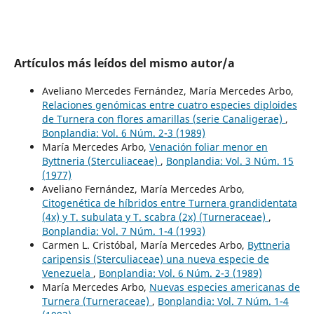
Artículos más leídos del mismo autor/a
Aveliano Mercedes Fernández, María Mercedes Arbo,
Relaciones genómicas entre cuatro especies diploides
de Turnera con flores amarillas (serie Canaligerae)
,
Bonplandia: Vol. 6 Núm. 2-3 (1989)
María Mercedes Arbo,
Venación foliar menor en
Byttneria (Sterculiaceae)
,
Bonplandia: Vol. 3 Núm. 15
(1977)
Aveliano Fernández, María Mercedes Arbo,
Citogenética de híbridos entre Turnera grandidentata
(4x) y T. subulata y T. scabra (2x) (Turneraceae)
,
Bonplandia: Vol. 7 Núm. 1-4 (1993)
Carmen L. Cristóbal, María Mercedes Arbo,
Byttneria
caripensis (Sterculiaceae) una nueva especie de
Venezuela
,
Bonplandia: Vol. 6 Núm. 2-3 (1989)
María Mercedes Arbo,
Nuevas especies americanas de
Turnera (Turneraceae)
,
Bonplandia: Vol. 7 Núm. 1-4