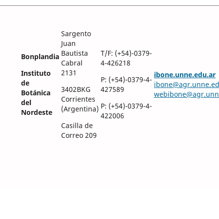
Sargento
Juan
Bautista
T/F: (+54)-0379-
Bonplandia
Cabral
4-426218
2131
Instituto
ibone.unne.edu.ar
P: (+54)-0379-4-
de
ibone@agr.unne.ed
3402BKG
427589
Botánica
webibone@agr.unn
Corrientes
del
P: (+54)-0379-4-
(Argentina)
Nordeste
422006
Casilla de
Correo 209