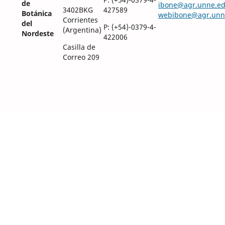
de
ibone@agr.unne.ed
3402BKG
427589
Botánica
webibone@agr.unn
Corrientes
del
P: (+54)-0379-4-
(Argentina)
Nordeste
422006
Casilla de
Correo 209