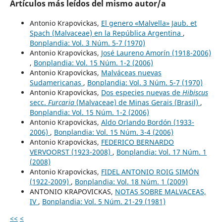
Artículos más leídos del mismo autor/a
Antonio Krapovickas,
El genero «Malvella» Jaub. et
Spach (Malvaceae) en la República Argentina
,
Bonplandia: Vol. 3 Núm. 5-7 (1970)
Antonio Krapovickas,
José Laureno Amorín (1918-2006)
,
Bonplandia: Vol. 15 Núm. 1-2 (2006)
Antonio Krapovickas,
Malváceas nuevas
Sudamericanas
,
Bonplandia: Vol. 3 Núm. 5-7 (1970)
Antonio Krapovickas,
Dos especies nuevas de
Hibiscus
secc.
Furcaria
(Malvaceae) de Minas Gerais (Brasil)
,
Bonplandia: Vol. 15 Núm. 1-2 (2006)
Antonio Krapovickas,
Aldo Orlando Bordón (1933-
2006)
,
Bonplandia: Vol. 15 Núm. 3-4 (2006)
Antonio Krapovickas,
FEDERICO BERNARDO
VERVOORST (1923-2008)
,
Bonplandia: Vol. 17 Núm. 1
(2008)
Antonio Krapovickas,
FIDEL ANTONIO ROIG SIMÓN
(1922-2009)
,
Bonplandia: Vol. 18 Núm. 1 (2009)
ANTONIO KRAPOVICKAS,
NOTAS SOBRE MALVACEAS,
IV
,
Bonplandia: Vol. 5 Núm. 21-29 (1981)
<<
<