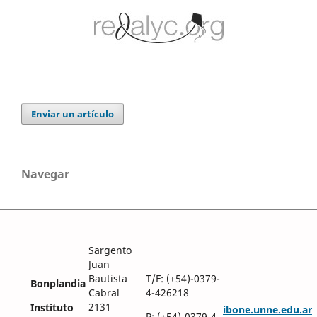
Enviar un artículo
Navegar
Sargento
Juan
Bautista
T/F: (+54)-0379-
Bonplandia
Cabral
4-426218
2131
Instituto
ibone.unne.edu.ar
P: (+54)-0379-4-