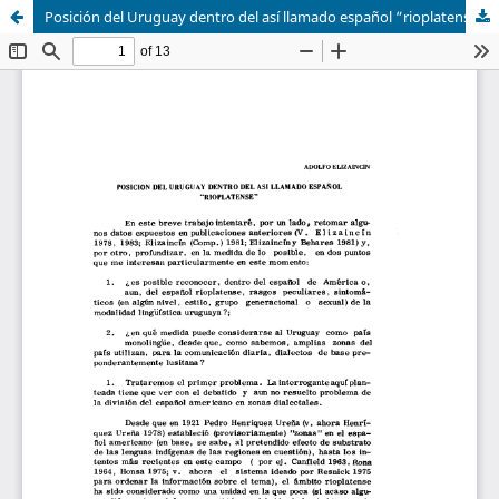
Posición del Uruguay dentro del así llamado español “rioplatense”