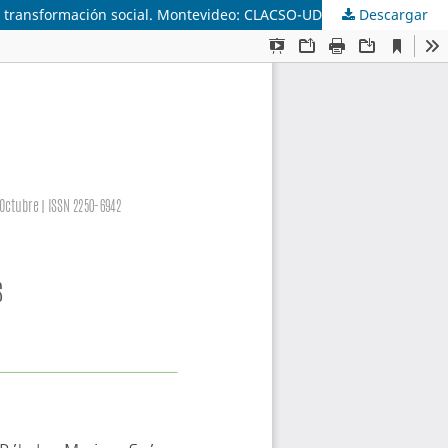
Descargar
Paño Yáñez, P.; Rébola, R. Y Suárez Elías, M. (comps.) Procesos y metodologías participativas. Reflexiones y experiencias para la transformación social. Montevideo: CLACSO-UDELAR. Libro digital, 2019, 432 pp