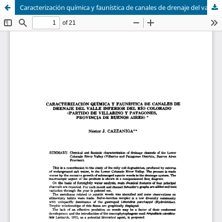
Caracterización química y faunística de canales de drenaje del valle inferior del Río Colorado (Partido de Villarino y Patagones, provincia de Buenos Aires)