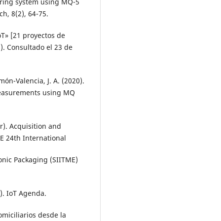
oring system using MQ-5
h, 8(2), 64-75.
oT» [21 proyectos de
s). Consultado el 23 de
món-Valencia, J. A. (2020).
 measurements using MQ
er). Acquisition and
EE 24th International
onic Packaging (SIITME)
T). IoT Agenda.
omiciliarios desde la