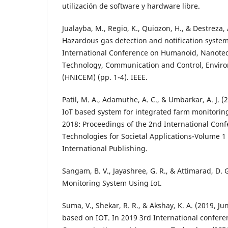
utilización de software y hardware libre.
Jualayba, M., Regio, K., Quiozon, H., & Destreza,
Hazardous gas detection and notification system
International Conference on Humanoid, Nanotec
Technology, Communication and Control, Envi
(HNICEM) (pp. 1-4). IEEE.
Patil, M. A., Adamuthe, A. C., & Umbarkar, A. J.
IoT based system for integrated farm monitoring
2018: Proceedings of the 2nd International Con
Technologies for Societal Applications-Volume 1 
International Publishing.
Sangam, B. V., Jayashree, G. R., & Attimarad, D. G
Monitoring System Using Iot.
Suma, V., Shekar, R. R., & Akshay, K. A. (2019, J
based on IOT. In 2019 3rd International conferen