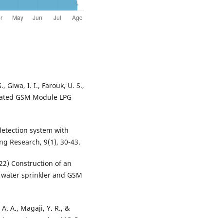
 Giwa, I. I., Farouk, U. S.,
ulated GSM Module LPG
 detection system with
g Research, 9(1), 30-43.
022) Construction of an
s water sprinkler and GSM
A. A., Magaji, Y. R., &