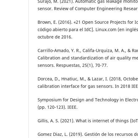
Surajo, M. (2021). Automatic gas leakage monit
sensor. Review of Computer Engineering Researc
Brown, E. (2016). «21 Open Source Projects for I
código abierto para el IdC]. Linux.com (en inglé
octubre de 2016.
Carrillo-Amado, Y. R., Califa-Urquiza, M. A., & Ra
Calibration and standardization of air quality
sensors. Respuestas, 25(1), 70-77.
Dorcea, D., Hnatiuc, M., & Lazar, I. (2018, Octob
calibration interface for gas sensors. In 2018 IE
Symposium for Design and Technology in Electr
(pp. 120-123). IEEE.
Gillis, A. S. (2021). What is internet of things (Io
Gomez Diaz, L. (2019). Gestión de los recursos d