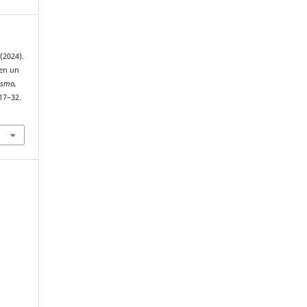
 (2024).
 en un
ismo,
 17–32.