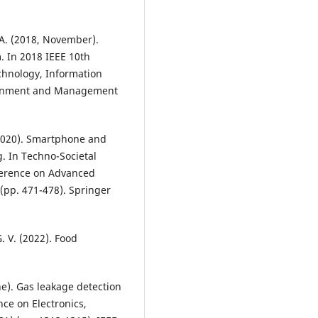
 A. (2018, November).
. In 2018 IEEE 10th
hnology, Information
ronment and Management
 (2020). Smartphone and
. In Techno-Societal
ference on Advanced
(pp. 471-478). Springer
. V. (2022). Food
une). Gas leakage detection
ce on Electronics,