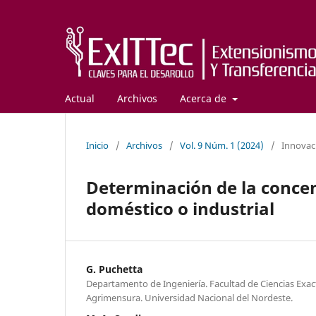
Actual
Archivos
Acerca de
Inicio
/
Archivos
/
Vol. 9 Núm. 1 (2024)
/
Innovac
Determinación de la conce
doméstico o industrial
G. Puchetta
Departamento de Ingeniería. Facultad de Ciencias Exac
Agrimensura. Universidad Nacional del Nordeste.