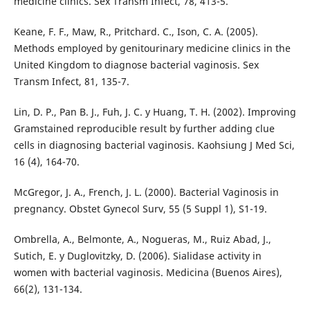
medicine clinics. Sex Transm Infect, 78, 413-5.
Keane, F. F., Maw, R., Pritchard. C., Ison, C. A. (2005).
Methods employed by genitourinary medicine clinics in the
United Kingdom to diagnose bacterial vaginosis. Sex
Transm Infect, 81, 135-7.
Lin, D. P., Pan B. J., Fuh, J. C. y Huang, T. H. (2002). Improving
Gramstained reproducible result by further adding clue
cells in diagnosing bacterial vaginosis. Kaohsiung J Med Sci,
16 (4), 164-70.
McGregor, J. A., French, J. L. (2000). Bacterial Vaginosis in
pregnancy. Obstet Gynecol Surv, 55 (5 Suppl 1), S1-19.
Ombrella, A., Belmonte, A., Nogueras, M., Ruiz Abad, J.,
Sutich, E. y Duglovitzky, D. (2006). Sialidase activity in
women with bacterial vaginosis. Medicina (Buenos Aires),
66(2), 131-134.