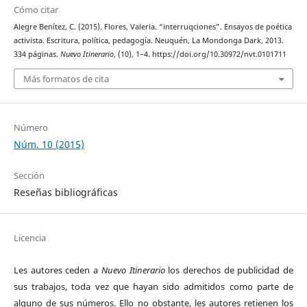
Cómo citar
Alegre Benítez, C. (2015). Flores, Valeria. “interruqciones”. Ensayos de poética
activista. Escritura, política, pedagogía. Neuquén, La Mondonga Dark, 2013.
334 páginas.
Nuevo Itinerario
, (10), 1–4. https://doi.org/10.30972/nvt.0101711
Más formatos de cita
Número
Núm. 10 (2015)
Sección
Reseñas bibliográficas
Licencia
Les autores ceden a
Nuevo Itinerario
los derechos de publicidad de
sus trabajos, toda vez que hayan sido admitidos como parte de
alguno de sus números. Ello no obstante, les autores retienen los