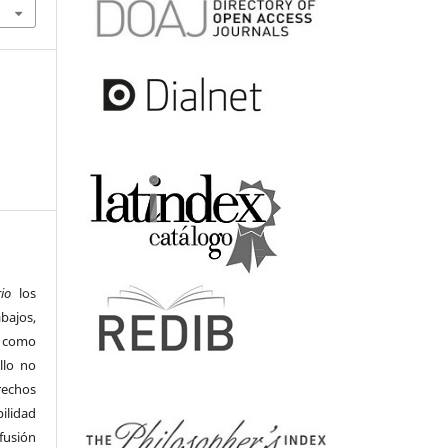
io
los
bajos,
s como
llo no
rechos
ilidad
ifusión