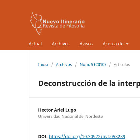
Actual
Archivos
Avisos
Acerca de
Inicio
/
Archivos
/
Núm. 5 (2010)
/
Artículos
Deconstrucción de la inter
Hector Ariel Lugo
Universidad Nacional del Nordeste
DOI:
https://doi.org/10.30972/nvt.053239