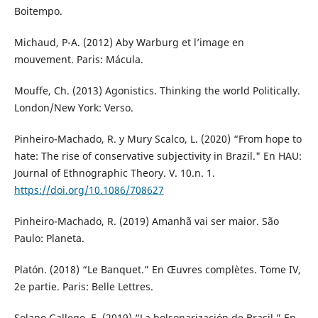
Boitempo.
Michaud, P-A. (2012) Aby Warburg et l’image en
mouvement. Paris: Mácula.
Mouffe, Ch. (2013) Agonistics. Thinking the world Politically.
London/New York: Verso.
Pinheiro-Machado, R. y Mury Scalco, L. (2020) “From hope to
hate: The rise of conservative subjectivity in Brazil." En HAU:
Journal of Ethnographic Theory. V. 10.n. 1.
https://doi.org/10.1086/708627
Pinheiro-Machado, R. (2019) Amanhã vai ser maior. São
Paulo: Planeta.
Platón. (2018) “Le Banquet.” En Œuvres complètes. Tome IV,
2e partie. Paris: Belle Lettres.
Solano Gallego, E. (2019) “La bolsonarización de Brasil.” En