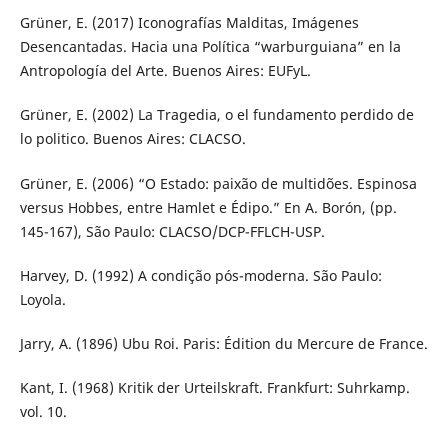
Grüner, E. (2017) Iconografías Malditas, Imágenes
Desencantadas. Hacia una Política “warburguiana” en la
Antropología del Arte. Buenos Aires: EUFyL.
Grüner, E. (2002) La Tragedia, o el fundamento perdido de
lo politico. Buenos Aires: CLACSO.
Grüner, E. (2006) “O Estado: paixão de multidões. Espinosa
versus Hobbes, entre Hamlet e Édipo.” En A. Borón, (pp.
145-167), São Paulo: CLACSO/DCP-FFLCH-USP.
Harvey, D. (1992) A condição pós-moderna. São Paulo:
Loyola.
Jarry, A. (1896) Ubu Roi. Paris: Édition du Mercure de France.
Kant, I. (1968) Kritik der Urteilskraft. Frankfurt: Suhrkamp.
vol. 10.