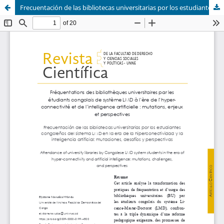
Frecuentación de las bibliotecas universitarias por los estudiantes congoleños del sistema LMD en la era de la hiperconectividad y la inteligencia artificial: mutaciones, desafíos y perspectivas