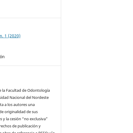
3
m. 1 (2020)
ión
e la Facultad de Odontología
sidad Nacional del Nordeste
ita a los autores una
de originalidad de sus
 y la cesión “no exclusiva”
rechos de publicación y