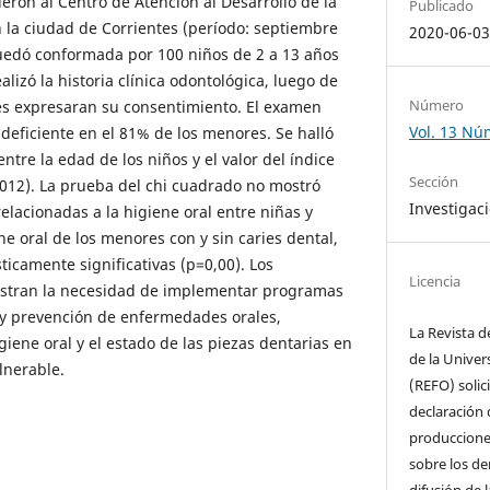
eron al Centro de Atención al Desarrollo de la
Publicado
n la ciudad de Corrientes (período: septiembre
2020-06-0
uedó conformada por 100 niños de 2 a 13 años
alizó la historia clínica odontológica, luego de
Número
es expresaran su consentimiento. El examen
Vol. 13 Nú
l deficiente en el 81% de los menores. Se halló
ntre la edad de los niños y el valor del índice
Sección
,012). La prueba del chi cuadrado no mostró
Investigac
relacionadas a la higiene oral entre niñas y
ene oral de los menores con y sin caries dental,
ticamente significativas (p=0,00). Los
Licencia
stran la necesidad de implementar programas
 y prevención de enfermedades orales,
La Revista d
giene oral y el estado de las piezas dentarias en
de la Univer
lnerable.
(REFO) solic
declaración 
producciones
sobre los de