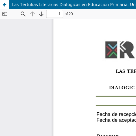
Las Tertulias Literarias Dialógicas en Educación Primaria. Un