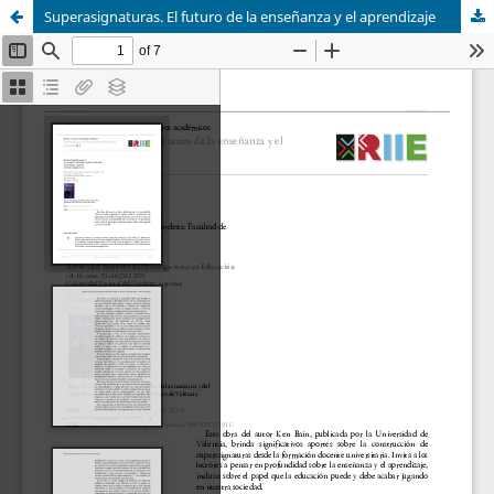
Superasignaturas. El futuro de la enseñanza y el aprendizaje