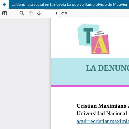
La denuncia social en la novela Lo que yo llamo olvido de Mauvign