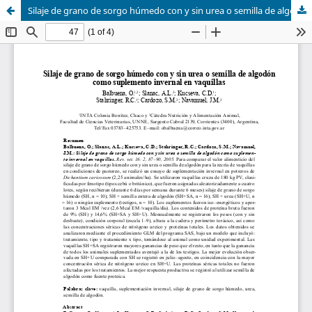
Silaje de grano de sorgo húmedo con y sin urea o semilla de algodón como suplemento invernal en vaquillas