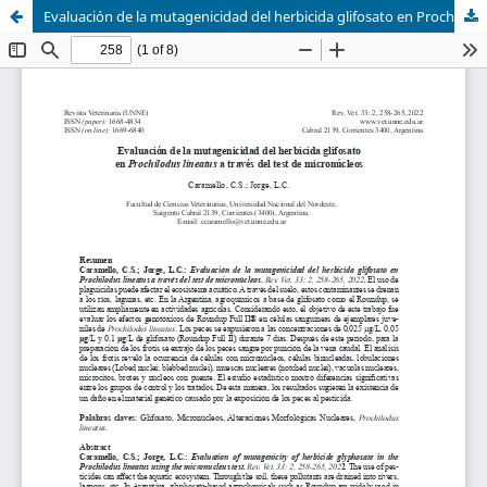
Evaluación de la mutagenicidad del herbicida glifosato en Prochilodus lineatus a través del test de micronúcleos