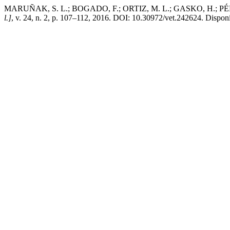
MARUÑAK, S. L.; BOGADO, F.; ORTIZ, M. L.; GASKO, H.; PÉREZ, O.
l.]
, v. 24, n. 2, p. 107–112, 2016. DOI: 10.30972/vet.242624. Disponív