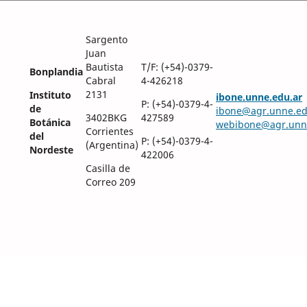
Sargento
Juan
Bautista
T/F: (+54)-0379-
Bonplandia
Cabral
4-426218
2131
Instituto
ibone.unne.edu.ar
P: (+54)-0379-4-
de
ibone@agr.unne.ed
3402BKG
427589
Botánica
webibone@agr.unn
Corrientes
del
P: (+54)-0379-4-
(Argentina)
Nordeste
422006
Casilla de
Correo 209