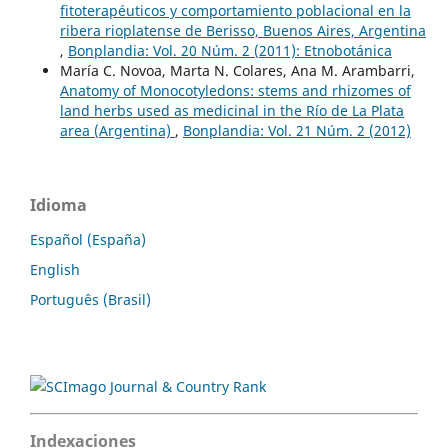
fitoterapéuticos y comportamiento poblacional en la
ribera rioplatense de Berisso, Buenos Aires, Argentina
,
Bonplandia: Vol. 20 Núm. 2 (2011): Etnobotánica
María C. Novoa, Marta N. Colares, Ana M. Arambarri,
Anatomy of Monocotyledons: stems and rhizomes of
land herbs used as medicinal in the Río de La Plata
area (Argentina)
,
Bonplandia: Vol. 21 Núm. 2 (2012)
Idioma
Español (España)
English
Português (Brasil)
Indexaciones