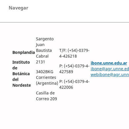
Navegar
Sargento
Juan
Bautista
T/F: (+54)-0379-
Bonplandia
Cabral
4-426218
2131
Instituto
ibone.unne.edu.ar
P: (+54)-0379-4-
de
ibone@agr.unne.ed
3402BKG
427589
Botánica
webibone@agr.unn
Corrientes
del
P: (+54)-0379-4-
(Argentina)
Nordeste
422006
Casilla de
Correo 209