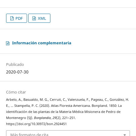
PDF
XML
Información complementaria
Publicado
2020-07-30
Cómo citar
Arbelo, A., Basualdo, M. G., Cerruti, C., Valenzuela, F., Pageau, C., González, H.
E., … Stampella, P. C. (2020). Atlas Floresta Americana. Bonpland. 1850: La
identificación de las plantas de la Materia Médica Misionera de Pedro de
Montenegro (SJ).
Bonplandia
,
29
(2), 221–251.
https://doi.org/10.30972/bon.2924451
Más formatos de cita