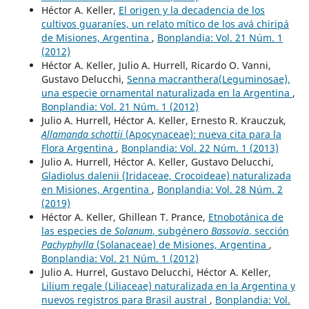
Héctor A. Keller,
El origen y la decadencia de los
cultivos guaraníes, un relato mítico de los avá chiripá
de Misiones, Argentina
,
Bonplandia: Vol. 21 Núm. 1
(2012)
Héctor A. Keller, Julio A. Hurrell, Ricardo O. Vanni,
Gustavo Delucchi,
Senna macranthera(Leguminosae),
una especie ornamental naturalizada en la Argentina
,
Bonplandia: Vol. 21 Núm. 1 (2012)
Julio A. Hurrell, Héctor A. Keller, Ernesto R. Krauczuk,
Allamanda schottii
(Apocynaceae): nueva cita para la
Flora Argentina
,
Bonplandia: Vol. 22 Núm. 1 (2013)
Julio A. Hurrell, Héctor A. Keller, Gustavo Delucchi,
Gladiolus dalenii (Iridaceae, Crocoideae) naturalizada
en Misiones, Argentina
,
Bonplandia: Vol. 28 Núm. 2
(2019)
Héctor A. Keller, Ghillean T. Prance,
Etnobotánica de
las especies de
Solanum
, subgénero
Bassovia
, sección
Pachyphylla
(Solanaceae) de Misiones, Argentina
,
Bonplandia: Vol. 21 Núm. 1 (2012)
Julio A. Hurrel, Gustavo Delucchi, Héctor A. Keller,
Lilium regale (Liliaceae) naturalizada en la Argentina y
nuevos registros para Brasil austral
,
Bonplandia: Vol.