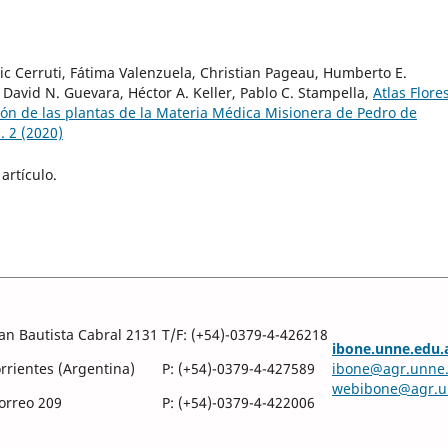
ic Cerruti, Fátima Valenzuela, Christian Pageau, Humberto E.
 David N. Guevara, Héctor A. Keller, Pablo C. Stampella,
Atlas Flore
ión de las plantas de la Materia Médica Misionera de Pedro de
. 2 (2020)
artículo.
an Bautista Cabral 2131
T/F: (+54)-0379-4-426218
ibone.unne.edu.
rientes (Argentina)
P: (+54)-0379-4-427589
ibone@agr.unne.
webibone@agr.u
Correo 209
P: (+54)-0379-4-422006