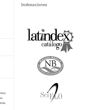
Indexaciones
mitos
do:
icas.