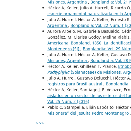
Misiones, Argentina
,
Bonplandia: Vol. 21 
Héctor A. Keller, Julio A. Hurrell, Ricardo 
especie ornamental naturalizada en la Ar
Julio A. Hurrell, Héctor A. Keller, Ernesto 
Argentina
,
Bonplandia: Vol. 22 Núm. 1 (2
Aurora Arbelo, M. Gabriela Basualdo, Cèdr
González, M. Clarisa Godoy, Melina Riabis,
Americana. Bonpland. 1850: La identificac
Montenegro (SJ)
,
Bonplandia: Vol. 29 Núm
Julio A. Hurrell, Héctor A. Keller, Gustavo 
Misiones, Argentina
,
Bonplandia: Vol. 28 
Héctor A. Keller, Ghillean T. Prance,
Etnobo
Pachyphylla
(Solanaceae) de Misiones, Ar
Julio A. Hurrel, Gustavo Delucchi, Héctor A.
registros para Brasil austral
,
Bonplandia: 
Héctor A. Keller, Santiago J. E. Velazco, Er
aislados en un sector de los esteros del I
Vol. 25 Núm. 2 (2016)
Pablo C. Stampella, Elián Espósito, Héctor 
Misionera” del Jesuita Pedro Montenegro
>
>>