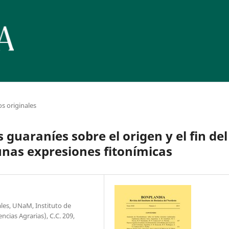
os originales
 guaraníes sobre el origen y el fin del
nas expresiones fitonímicas
ales, UNaM, Instituto de
cias Agrarias), C.C. 209,