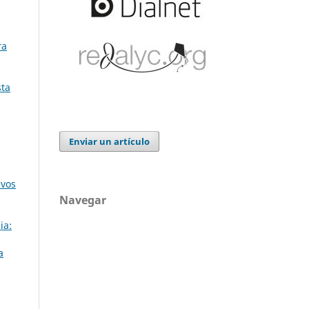
ra
sta
Enviar un artículo
evos
Navegar
ia:
a