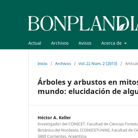
Actual
Archivos
Avisos
Acerca de
Inicio
/
Archivos
/
Vol. 22 Núm. 2 (2013)
/
Artícul
Árboles y arbustos en mitos
mundo: elucidación de algu
Héctor A. Keller
Investigador del CONICET, Facultad de Ciencias Forest
Botánica del Nordeste, (CONICETUNNE, Facultad de Cien
3400 Corrientes, Argentina.