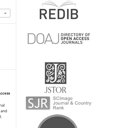
Access
nal
l and
d.