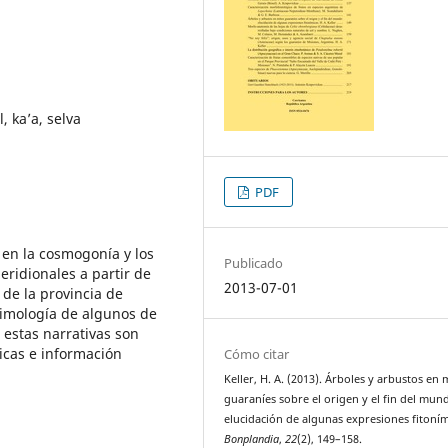
, ka’a, selva
PDF
 en la cosmogonía y los
Publicado
eridionales a partir de
2013-07-01
de la provincia de
etimología de algunos de
 estas narrativas son
icas e información
Cómo citar
Keller, H. A. (2013). Árboles y arbustos en 
guaraníes sobre el origen y el fin del mun
elucidación de algunas expresiones fitoním
Bonplandia
,
22
(2), 149–158.