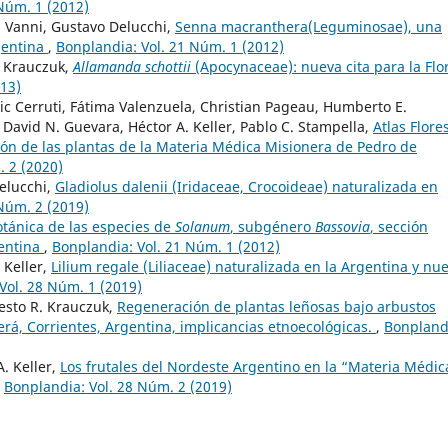
Núm. 1 (2012)
O. Vanni, Gustavo Delucchi,
Senna macranthera(Leguminosae), una
gentina
,
Bonplandia: Vol. 21 Núm. 1 (2012)
R. Krauczuk,
Allamanda schottii
(Apocynaceae): nueva cita para la Flo
013)
ic Cerruti, Fátima Valenzuela, Christian Pageau, Humberto E.
 David N. Guevara, Héctor A. Keller, Pablo C. Stampella,
Atlas Flore
ión de las plantas de la Materia Médica Misionera de Pedro de
. 2 (2020)
Delucchi,
Gladiolus dalenii (Iridaceae, Crocoideae) naturalizada en
Núm. 2 (2019)
tánica de las especies de
Solanum
, subgénero
Bassovia
, sección
gentina
,
Bonplandia: Vol. 21 Núm. 1 (2012)
 Keller,
Lilium regale (Liliaceae) naturalizada en la Argentina y nu
Vol. 28 Núm. 1 (2019)
nesto R. Krauczuk,
Regeneración de plantas leñosas bajo arbustos
berá, Corrientes, Argentina, implicancias etnoecológicas.
,
Bonpland
A. Keller,
Los frutales del Nordeste Argentino en la “Materia Médic
,
Bonplandia: Vol. 28 Núm. 2 (2019)