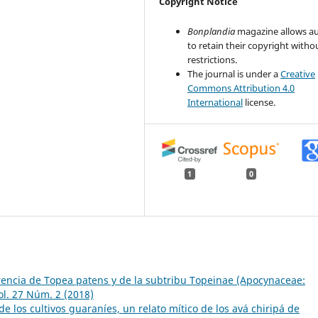
Copyright Notice
Bonplandia
magazine allows a
to retain their copyright witho
restrictions.
The journal is under a
Creative
Commons Attribution 4.0
International
license.
1
0
encia de Topea patens y de la subtribu Topeinae (Apocynaceae:
ol. 27 Núm. 2 (2018)
de los cultivos guaraníes, un relato mítico de los avá chiripá de