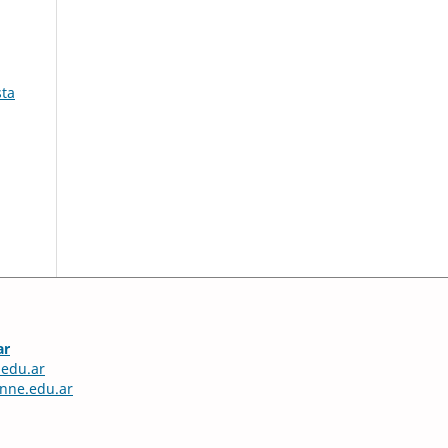
sta
ar
edu.ar
nne.edu.ar