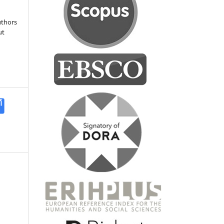
uthors
ut