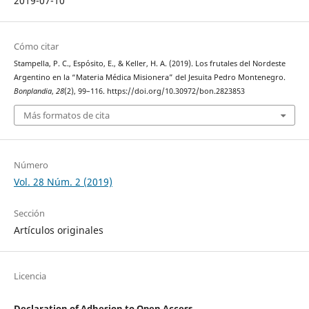
2019-07-10
Cómo citar
Stampella, P. C., Espósito, E., & Keller, H. A. (2019). Los frutales del Nordeste
Argentino en la “Materia Médica Misionera” del Jesuita Pedro Montenegro.
Bonplandia
,
28
(2), 99–116. https://doi.org/10.30972/bon.2823853
Más formatos de cita
Número
Vol. 28 Núm. 2 (2019)
Sección
Artículos originales
Licencia
Declaration of Adhesion to Open Access