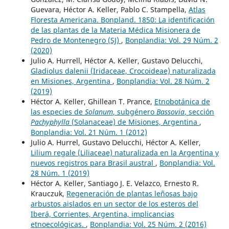
Guevara, Héctor A. Keller, Pablo C. Stampella,
Atlas
Floresta Americana. Bonpland. 1850: La identificación
de las plantas de la Materia Médica Misionera de
Pedro de Montenegro (SJ)
,
Bonplandia: Vol. 29 Núm. 2
(2020)
Julio A. Hurrell, Héctor A. Keller, Gustavo Delucchi,
Gladiolus dalenii (Iridaceae, Crocoideae) naturalizada
en Misiones, Argentina
,
Bonplandia: Vol. 28 Núm. 2
(2019)
Héctor A. Keller, Ghillean T. Prance,
Etnobotánica de
las especies de
Solanum
, subgénero
Bassovia
, sección
Pachyphylla
(Solanaceae) de Misiones, Argentina
,
Bonplandia: Vol. 21 Núm. 1 (2012)
Julio A. Hurrel, Gustavo Delucchi, Héctor A. Keller,
Lilium regale (Liliaceae) naturalizada en la Argentina y
nuevos registros para Brasil austral
,
Bonplandia: Vol.
28 Núm. 1 (2019)
Héctor A. Keller, Santiago J. E. Velazco, Ernesto R.
Krauczuk,
Regeneración de plantas leñosas bajo
arbustos aislados en un sector de los esteros del
Iberá, Corrientes, Argentina, implicancias
etnoecológicas.
,
Bonplandia: Vol. 25 Núm. 2 (2016)