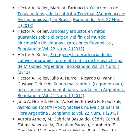
Héctor A. Keller, Maria A. Farinaccio,
Ocurrencia de
Topea patens y de la subtribu Topeinae (Apocynaceae:
Asclepiadoideae) en Brasil
,
Bonplandia: Vol. 27 Núm.
2 (2018)
Héctor A. Keller,
Árboles y arbustos en mitos
guaraníes sobre el origen y el fin del mundo:
elucidación de algunas expresiones fitonímicas
,
Bonplandia: Vol. 22 Núm. 2 (2013)
Héctor A. Keller,
El origen y la decadencia de los
cultivos guaraníes, un relato mítico de los avá chiripá
de Misiones, Argentina
,
Bonplandia: Vol. 21 Núm. 1
(2012)
Héctor A. Keller, Julio A. Hurrell, Ricardo O. Vanni,
Gustavo Delucchi,
Senna macranthera(Leguminosae),
una especie ornamental naturalizada en la Argentina
,
Bonplandia: Vol. 21 Núm. 1 (2012)
Julio A. Hurrell, Héctor A. Keller, Ernesto R. Krauczuk,
Allamanda schottii
(Apocynaceae): nueva cita para la
Flora Argentina
,
Bonplandia: Vol. 22 Núm. 1 (2013)
Aurora Arbelo, M. Gabriela Basualdo, Cèdric Cerruti,
Fátima Valenzuela, Christian Pageau, Humberto E.
González, M. Clarisa Godoy, Melina Riabis, David N.