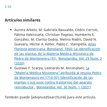
>
>>
Artículos similares
Aurora Arbelo, M. Gabriela Basualdo, Cèdric Cerruti,
Fátima Valenzuela, Christian Pageau, Humberto E.
González, M. Clarisa Godoy, Melina Riabis, David N.
Guevara, Héctor A. Keller, Pablo C. Stampella,
Atlas
Floresta Americana. Bonpland. 1850: La identificación
de las plantas de la Materia Médica Misionera de
Pedro de Montenegro (SJ)
,
Bonplandia: Vol. 29 Núm. 2
(2020)
Gustavo F. Scarpa, Leonardo M. Anconatani,
La
“Materia Médica Misionera” atribuida al jesuita Pedro
de Montenegro en 1710 (II): Identificación de las
plantas y sus usos contra trastornos del aparato
reproductor
,
Bonplandia: Vol. 30 Núm. 1 (2021)
También puede {advancedSearchLink} para este artículo.