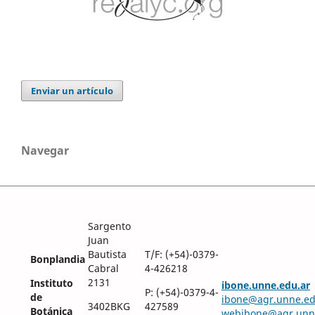
Enviar un artículo
Navegar
Sargento
Juan
Bautista
T/F: (+54)-0379-
Bonplandia
Cabral
4-426218
2131
Instituto
ibone.unne.edu.ar
P: (+54)-0379-4-
de
ibone@agr.unne.ed
3402BKG
427589
Botánica
webibone@agr.unn