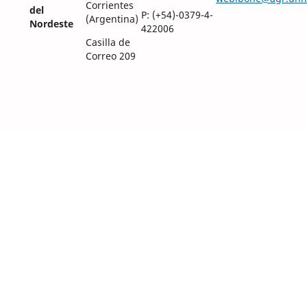
Corrientes
del
P: (+54)-0379-4-
(Argentina)
Nordeste
422006
Casilla de
Correo 209