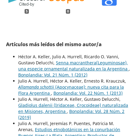
5
0
Artículos más leídos del mismo autor/a
Héctor A. Keller, Julio A. Hurrell, Ricardo O. Vanni,
Gustavo Delucchi,
Senna macranthera(Leguminosae),
una especie ornamental naturalizada en la Argentina
,
Bonplandia: Vol. 21 Núm. 1 (2012)
Julio A. Hurrell, Héctor A. Keller, Ernesto R. Krauczuk,
Allamanda schottii
(Apocynaceae): nueva cita para la
Flora Argentina
,
Bonplandia: Vol. 22 Núm. 1 (2013)
Julio A. Hurrell, Héctor A. Keller, Gustavo Delucchi,
Gladiolus dalenii (Iridaceae, Crocoideae) naturalizada
en Misiones, Argentina
,
Bonplandia: Vol. 28 Núm. 2
(2019)
Julio A. Hurrell, Jeremías P. Puentes, Patricia M.
Arenas,
Estudios etnobotánicos en la conurbación
Buenos Aires-La Plata, Argentina: Productos de