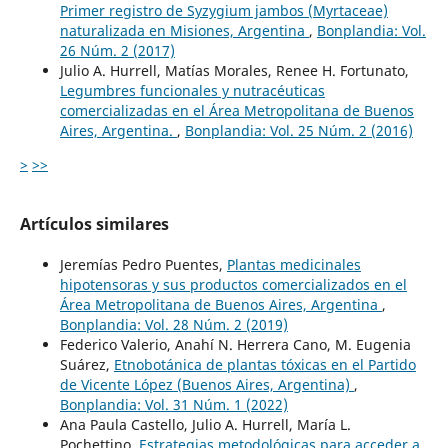
Primer registro de Syzygium jambos (Myrtaceae)
naturalizada en Misiones, Argentina
,
Bonplandia: Vol.
26 Núm. 2 (2017)
Julio A. Hurrell, Matías Morales, Renee H. Fortunato,
Legumbres funcionales y nutracéuticas
comercializadas en el Área Metropolitana de Buenos
Aires, Argentina.
,
Bonplandia: Vol. 25 Núm. 2 (2016)
>
>>
Artículos similares
Jeremías Pedro Puentes,
Plantas medicinales
hipotensoras y sus productos comercializados en el
Área Metropolitana de Buenos Aires, Argentina
,
Bonplandia: Vol. 28 Núm. 2 (2019)
Federico Valerio, Anahí N. Herrera Cano, M. Eugenia
Suárez,
Etnobotánica de plantas tóxicas en el Partido
de Vicente López (Buenos Aires, Argentina)
,
Bonplandia: Vol. 31 Núm. 1 (2022)
Ana Paula Castello, Julio A. Hurrell, María L.
Pochettino,
Estrategias metodológicas para acceder a