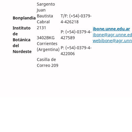
Sargento
Juan
Bautista
T/F: (+54)-0379-
Bonplandia
Cabral
4-426218
2131
Instituto
ibone.unne.edu.ar
P: (+54)-0379-4-
de
ibone@agr.unne.ed
3402BKG
427589
Botánica
webibone@agr.unn
Corrientes
del
P: (+54)-0379-4-
(Argentina)
Nordeste
422006
Casilla de
Correo 209