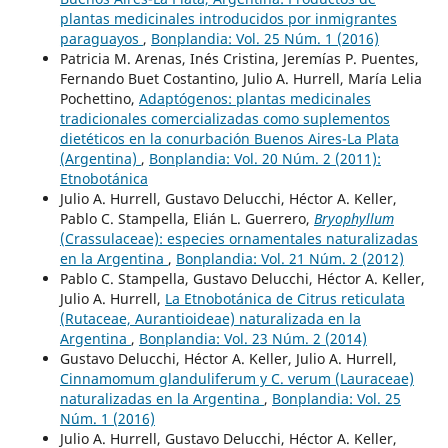
plantas medicinales introducidos por inmigrantes
paraguayos
,
Bonplandia: Vol. 25 Núm. 1 (2016)
Patricia M. Arenas, Inés Cristina, Jeremías P. Puentes,
Fernando Buet Costantino, Julio A. Hurrell, María Lelia
Pochettino,
Adaptógenos: plantas medicinales
tradicionales comercializadas como suplementos
dietéticos en la conurbación Buenos Aires-La Plata
(Argentina)
,
Bonplandia: Vol. 20 Núm. 2 (2011):
Etnobotánica
Julio A. Hurrell, Gustavo Delucchi, Héctor A. Keller,
Pablo C. Stampella, Elián L. Guerrero,
Bryophyllum
(Crassulaceae): especies ornamentales naturalizadas
en la Argentina
,
Bonplandia: Vol. 21 Núm. 2 (2012)
Pablo C. Stampella, Gustavo Delucchi, Héctor A. Keller,
Julio A. Hurrell,
La Etnobotánica de Citrus reticulata
(Rutaceae, Aurantioideae) naturalizada en la
Argentina
,
Bonplandia: Vol. 23 Núm. 2 (2014)
Gustavo Delucchi, Héctor A. Keller, Julio A. Hurrell,
Cinnamomum glanduliferum y C. verum (Lauraceae)
naturalizadas en la Argentina
,
Bonplandia: Vol. 25
Núm. 1 (2016)
Julio A. Hurrell, Gustavo Delucchi, Héctor A. Keller,