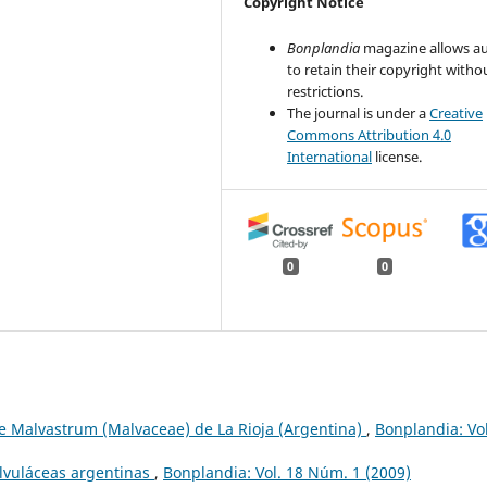
Copyright Notice
Bonplandia
magazine allows a
to retain their copyright witho
restrictions.
The journal is under a
Creative
Commons Attribution 4.0
International
license.
0
0
e Malvastrum (Malvaceae) de La Rioja (Argentina)
,
Bonplandia: Vol
vuláceas argentinas
,
Bonplandia: Vol. 18 Núm. 1 (2009)