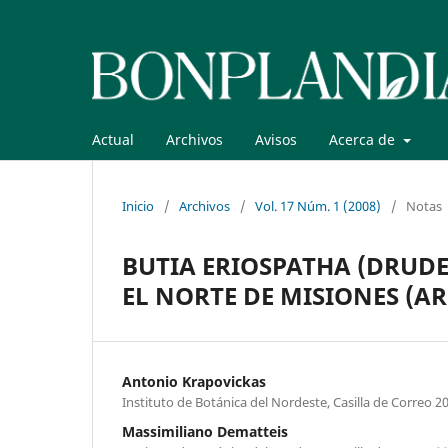
Actual
Archivos
Avisos
Acerca de
Inicio
/
Archivos
/
Vol. 17 Núm. 1 (2008)
/
Notas
BUTIA ERIOSPATHA (DRUDE
EL NORTE DE MISIONES (A
Antonio Krapovickas
Instituto de Botánica del Nordeste, Casilla de Correo 2
Massimiliano Dematteis