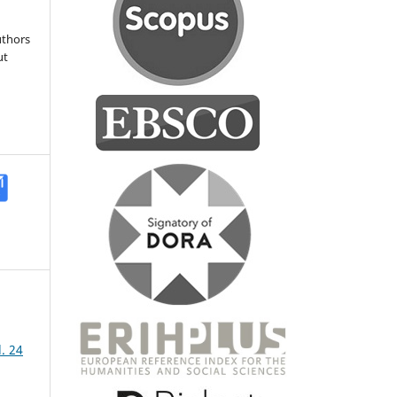
uthors
ut
. 24