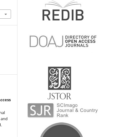
Access
nal
l and
d.