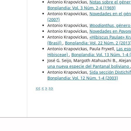
Antonio Krapovickas,
Notas sobre el géne
Bonplandia: Vol. 3 Núm. 2-4 (1969)
Antonio Krapovickas,
Novedades en el gé
(2007)
Antonio Krapovickas,
Woodianthus
, género
Antonio Krapovickas,
Novedades en
Pavon
Antonio Krapovickas,
«Hibiscus Paulae» Kr
(Brasil)
,
Bonplandia: Vol. 22 Núm. 2 (2013
Antonio Krapovickas, Paula Fryxell,
Las es
Hibisceae)
,
Bonplandia: Vol. 13 Núm. 1-4 
José G. Seijo, Margoth Atahuachi B., Aleja
una nueva especie del Pantanal boliviano
Antonio Krapovickas,
Sida sección Distichi
Bonplandia: Vol. 12 Núm. 1-4 (2003)
<<
<
>
>>