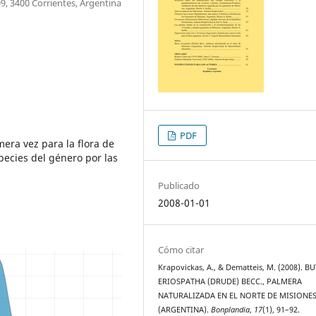
09, 3400 Corrientes, Argentina
PDF
mera vez para la flora de
pecies del género por las
a
Publicado
2008-01-01
Cómo citar
Krapovickas, A., & Dematteis, M. (2008). B
ERIOSPATHA (DRUDE) BECC., PALMERA
NATURALIZADA EN EL NORTE DE MISIONE
(ARGENTINA).
Bonplandia
,
17
(1), 91–92.