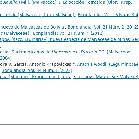
ro
Abutilon
Mill. (Malvaceae). I. La sección Tetrasida (Ulbr.) Krap.
,
nero
Sida
(Malvaceae, tribu Malveae)
,
Bonplandia: Vol. 16 Núm. 3-4
 nuevo de Malváceas de Bolivia
,
Bonplandia: Vol. 21 Núm. 2 (2012)
ia
(Malvaceae)
,
Bonplandia: Vol. 21 Núm. 1 (2012)
apov. (secc. «Furcaria»), nueva especie de Malvaceae de Minas Ger
)
pecies Sudamericanas de
Hibiscus
secc.
Furcaria
DC. (Malvaceae-
(2004)
ndra V. García, Antonio Krapovickas †,
Arachis woodii (Leguminosae)
,
Bonplandia: Vol. 34 Núm. 1 (2025)
folia (Monteiro) Krapov. comb, nov., stat. nov. (Malvaceae-Malveae