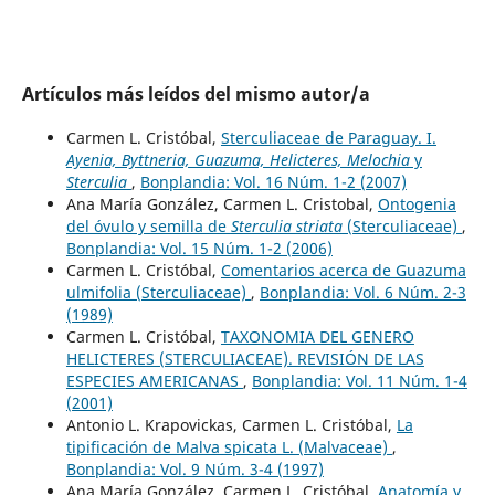
Artículos más leídos del mismo autor/a
Carmen L. Cristóbal,
Sterculiaceae de Paraguay. I.
Ayenia, Byttneria, Guazuma, Helicteres, Melochia
y
Sterculia
,
Bonplandia: Vol. 16 Núm. 1-2 (2007)
Ana María González, Carmen L. Cristobal,
Ontogenia
del óvulo y semilla de
Sterculia striata
(Sterculiaceae)
,
Bonplandia: Vol. 15 Núm. 1-2 (2006)
Carmen L. Cristóbal,
Comentarios acerca de Guazuma
ulmifolia (Sterculiaceae)
,
Bonplandia: Vol. 6 Núm. 2-3
(1989)
Carmen L. Cristóbal,
TAXONOMIA DEL GENERO
HELICTERES (STERCULIACEAE). REVISIÓN DE LAS
ESPECIES AMERICANAS
,
Bonplandia: Vol. 11 Núm. 1-4
(2001)
Antonio L. Krapovickas, Carmen L. Cristóbal,
La
tipificación de Malva spicata L. (Malvaceae)
,
Bonplandia: Vol. 9 Núm. 3-4 (1997)
Ana María González, Carmen L. Cristóbal,
Anatomía y