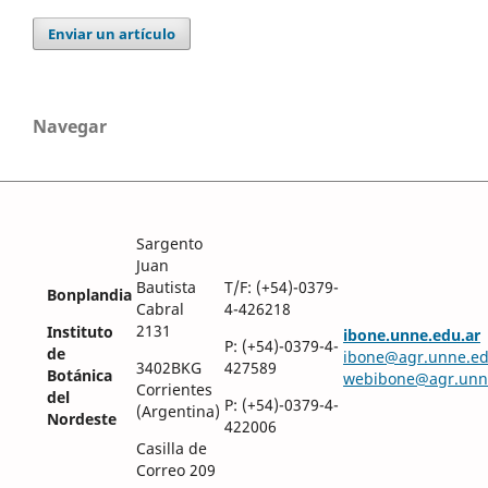
Enviar un artículo
Navegar
Sargento
Juan
Bautista
T/F: (+54)-0379-
Bonplandia
Cabral
4-426218
2131
Instituto
ibone.unne.edu.ar
P: (+54)-0379-4-
de
ibone@agr.unne.ed
3402BKG
427589
Botánica
webibone@agr.unn
Corrientes
del
P: (+54)-0379-4-
(Argentina)
Nordeste
422006
Casilla de
Correo 209