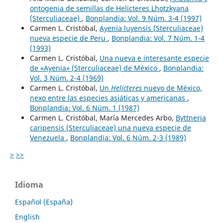
ontogenia de semillas de Helicteres Lhotzkyana
(Sterculiaceae)
,
Bonplandia: Vol. 9 Núm. 3-4 (1997)
Carmen L. Cristóbal,
Ayenia luyensis (Sterculiaceae)
nueva especie de Peru
,
Bonplandia: Vol. 7 Núm. 1-4
(1993)
Carmen L. Cristóbal,
Una nueva e interesante especie
de «Ayenia» (Sterculiaceae) de México
,
Bonplandia:
Vol. 3 Núm. 2-4 (1969)
Carmen L. Cristóbal,
Un
Helicteres
nuevo de México,
nexo entre las especies asiáticas y americanas
,
Bonplandia: Vol. 6 Núm. 1 (1987)
Carmen L. Cristóbal, María Mercedes Arbo,
Byttneria
caripensis (Sterculiaceae) una nueva especie de
Venezuela
,
Bonplandia: Vol. 6 Núm. 2-3 (1989)
>
>>
Idioma
Español (España)
English