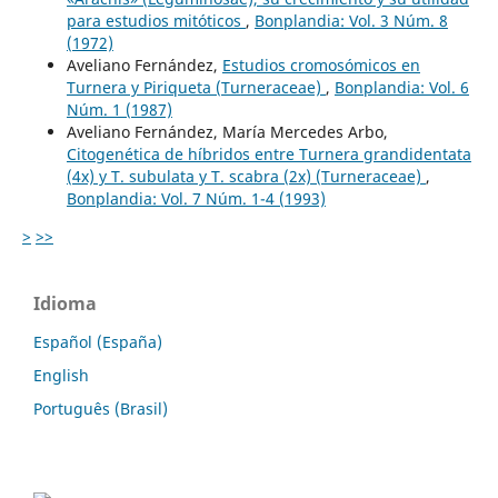
para estudios mitóticos
,
Bonplandia: Vol. 3 Núm. 8
(1972)
Aveliano Fernández,
Estudios cromosómicos en
Turnera y Piriqueta (Turneraceae)
,
Bonplandia: Vol. 6
Núm. 1 (1987)
Aveliano Fernández, María Mercedes Arbo,
Citogenética de híbridos entre Turnera grandidentata
(4x) y T. subulata y T. scabra (2x) (Turneraceae)
,
Bonplandia: Vol. 7 Núm. 1-4 (1993)
>
>>
Idioma
Español (España)
English
Português (Brasil)