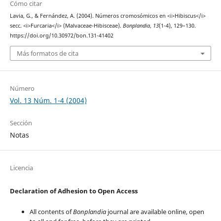
Cómo citar
Lavia, G., & Fernández, A. (2004). Números cromosómicos en <i>Hibiscus</i>
secc. <i>Furcaria</i> (Malvaceae-Hibisceae).
Bonplandia
,
13
(1-4), 129–130.
https://doi.org/10.30972/bon.131-41402
Más formatos de cita
Número
Vol. 13 Núm. 1-4 (2004)
Sección
Notas
Licencia
Declaration of Adhesion to Open Access
All contents of
Bonplandia
journal are available online, open