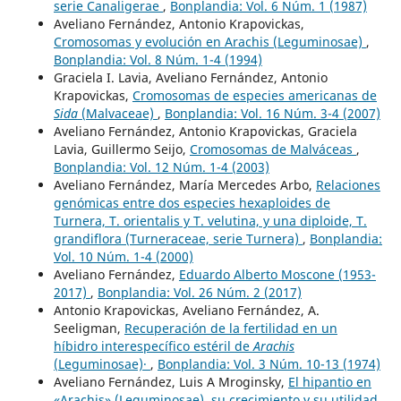
serie Canaligerae
,
Bonplandia: Vol. 6 Núm. 1 (1987)
Aveliano Fernández, Antonio Krapovickas,
Cromosomas y evolución en Arachis (Leguminosae)
,
Bonplandia: Vol. 8 Núm. 1-4 (1994)
Graciela I. Lavia, Aveliano Fernández, Antonio
Krapovickas,
Cromosomas de especies americanas de
Sida
(Malvaceae)
,
Bonplandia: Vol. 16 Núm. 3-4 (2007)
Aveliano Fernández, Antonio Krapovickas, Graciela
Lavia, Guillermo Seijo,
Cromosomas de Malváceas
,
Bonplandia: Vol. 12 Núm. 1-4 (2003)
Aveliano Fernández, María Mercedes Arbo,
Relaciones
genómicas entre dos especies hexaploides de
Turnera, T. orientalis y T. velutina, y una diploide, T.
grandiflora (Turneraceae, serie Turnera)
,
Bonplandia:
Vol. 10 Núm. 1-4 (2000)
Aveliano Fernández,
Eduardo Alberto Moscone (1953-
2017)
,
Bonplandia: Vol. 26 Núm. 2 (2017)
Antonio Krapovickas, Aveliano Fernández, A.
Seeligman,
Recuperación de la fertilidad en un
híbidro interespecífico estéril de
Arachis
(Leguminosae)·
,
Bonplandia: Vol. 3 Núm. 10-13 (1974)
Aveliano Fernández, Luis A Mroginsky,
El hipantio en
«Arachis» (Leguminosae), su crecimiento y su utilidad