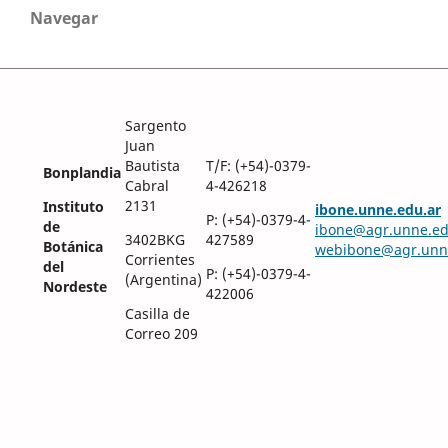
Navegar
Sargento
Juan
Bautista
T/F: (+54)-0379-
Bonplandia
Cabral
4-426218
2131
Instituto
ibone.unne.edu.ar
P: (+54)-0379-4-
de
ibone@agr.unne.ed
3402BKG
427589
Botánica
webibone@agr.unn
Corrientes
del
P: (+54)-0379-4-
(Argentina)
Nordeste
422006
Casilla de
Correo 209