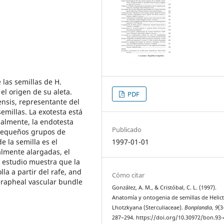
 las semillas de H.
 el origen de su aleta.
PDF
nsis, representante del
emillas. La exotesta está
nalmente, la endotesta
Publicado
 pequeños grupos de
e la semilla es el
1997-01-01
lmente alargadas, el
 estudio muestra que la
la a partir del rafe, and
Cómo citar
 rapheal vascular bundle
González, A. M., & Cristóbal, C. L. (1997).
Anatomía y ontogenia de semillas de Helic
Lhotzkyana (Sterculiaceae).
Bonplandia
,
9
(3
287–294. https://doi.org/10.30972/bon.93