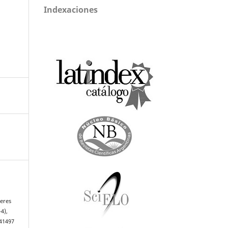
Indexaciones
teres
-4),
-41497