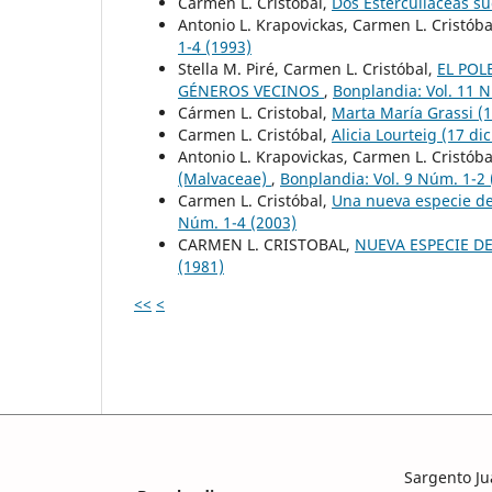
Carmen L. Cristóbal,
Dos Esterculiáceas 
Antonio L. Krapovickas, Carmen L. Cristóba
1-4 (1993)
Stella M. Piré, Carmen L. Cristóbal,
EL POL
GÉNEROS VECINOS
,
Bonplandia: Vol. 11 N
Cármen L. Cristobal,
Marta María Grassi (
Carmen L. Cristóbal,
Alicia Lourteig (17 di
Antonio L. Krapovickas, Carmen L. Cristóba
(Malvaceae)
,
Bonplandia: Vol. 9 Núm. 1-2 
Carmen L. Cristóbal,
Una nueva especie de 
Núm. 1-4 (2003)
CARMEN L. CRISTOBAL,
NUEVA ESPECIE DE
(1981)
<<
<
Sargento Ju