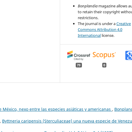
Bonplandia
magazine allows a
to retain their copyright witho
restrictions.
The journal is under a
Creative
Commons Attribution 4.0
International
license.
79
0
 México, nexo entre las especies asiáticas y americanas
,
Bonpland
,
Byttneria caripensis (Sterculiaceae) una nueva especie de Venez