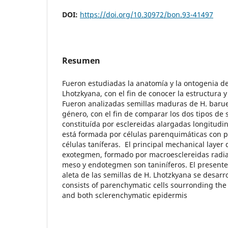
DOI:
https://doi.org/10.30972/bon.93-41497
Resumen
Fueron estudiadas la anatomía y la ontogenia de
Lhotzkyana, con el fin de conocer la estructura y
Fueron analizadas semillas maduras de H. barue
género, con el fin de comparar los dos tipos de s
constituída por esclereidas alargadas longitudi
está formada por células parenquimáticas con
células taníferas. El principal mechanical layer d
exotegmen, formado por macroesclereidas radia
meso y endotegmen son taniníferos. El presente
aleta de las semillas de H. Lhotzkyana se desarrol
consists of parenchymatic cells sourronding the
and both sclerenchymatic epidermis