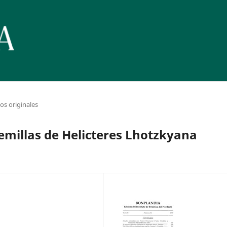
los originales
emillas de Helicteres Lhotzkyana