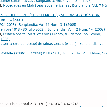
sudamericanas nuevas
,
Bonplandia: Vol. 9 Núm. 3-4 (1997)
l,
Novedades en Malváceas sudamericanas
,
Bonplandia: Vol. 7 N
EN DE HELICTERES (STERCULIACEAE) y SU COMPARACIÓN CON
úm. 1-4 (2001)
1921-2005)
,
Bonplandia: Vol. 14 Núm. 3-4 (2005)
ciembre 1913 - 30 julio 2003)
,
Bonplandia: Vol. 12 Núm. 1-4 (2003)
l,
Peltaea obsita (Mart. ex Colla) Krapov. & Cristóbal nov. comb.
(1996)
Ayenia (Sterculiaceae) de Minas Gerais (Brasil)
,
Bonplandia: Vol. 
 AYENIA (STERCULIACEAE) DE BRASIL
,
Bonplandia: Vol. 5 Núm. 14
an Bautista Cabral 2131
T/F: (+54)-0379-4-426218