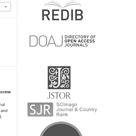
Access
nal
l and
d.