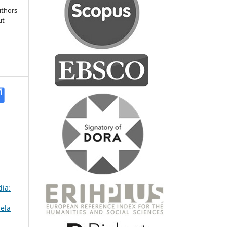
uthors
ut
ia:
uela