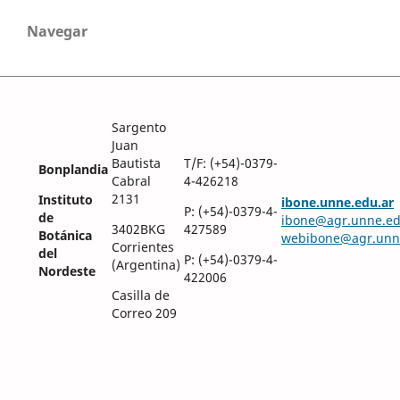
Navegar
Sargento
Juan
Bautista
T/F: (+54)-0379-
Bonplandia
Cabral
4-426218
2131
Instituto
ibone.unne.edu.ar
P: (+54)-0379-4-
de
ibone@agr.unne.ed
3402BKG
427589
Botánica
webibone@agr.unn
Corrientes
del
P: (+54)-0379-4-
(Argentina)
Nordeste
422006
Casilla de
Correo 209