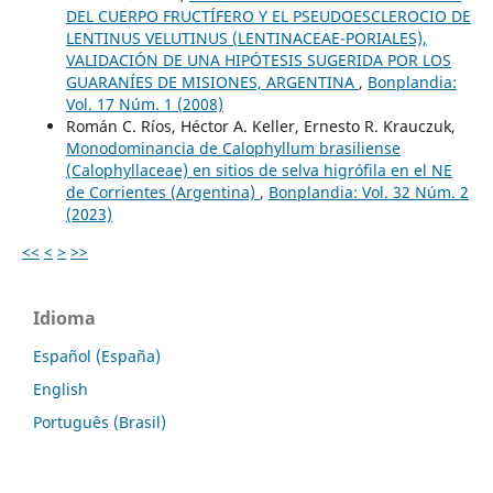
DEL CUERPO FRUCTÍFERO Y EL PSEUDOESCLEROCIO DE
LENTINUS VELUTINUS (LENTINACEAE-PORIALES),
VALIDACIÓN DE UNA HIPÓTESIS SUGERIDA POR LOS
GUARANÍES DE MISIONES, ARGENTINA
,
Bonplandia:
Vol. 17 Núm. 1 (2008)
Román C. Ríos, Héctor A. Keller, Ernesto R. Krauczuk,
Monodominancia de Calophyllum brasiliense
(Calophyllaceae) en sitios de selva higrófila en el NE
de Corrientes (Argentina)
,
Bonplandia: Vol. 32 Núm. 2
(2023)
<<
<
>
>>
Idioma
Español (España)
English
Português (Brasil)