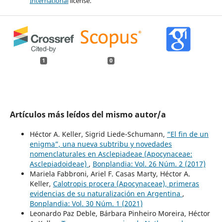
International
license.
1
0
Artículos más leídos del mismo autor/a
Héctor A. Keller, Sigrid Liede-Schumann,
“El fin de un
enigma”, una nueva subtribu y novedades
nomenclaturales en Asclepiadeae (Apocynaceae:
Asclepiadoideae)
,
Bonplandia: Vol. 26 Núm. 2 (2017)
Mariela Fabbroni, Ariel F. Casas Marty, Héctor A.
Keller,
Calotropis procera (Apocynaceae), primeras
evidencias de su naturalización en Argentina
,
Bonplandia: Vol. 30 Núm. 1 (2021)
Leonardo Paz Deble, Bárbara Pinheiro Moreira, Héctor