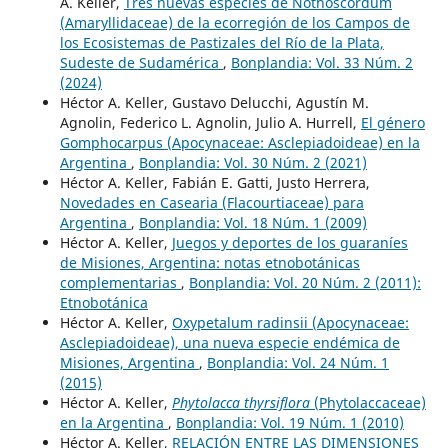
A. Keller,
Tres nuevas especies de Nothoscordum
(Amaryllidaceae) de la ecorregión de los Campos de
los Ecosistemas de Pastizales del Río de la Plata,
Sudeste de Sudamérica
,
Bonplandia: Vol. 33 Núm. 2
(2024)
Héctor A. Keller, Gustavo Delucchi, Agustín M.
Agnolin, Federico L. Agnolin, Julio A. Hurrell,
El género
Gomphocarpus (Apocynaceae: Asclepiadoideae) en la
Argentina
,
Bonplandia: Vol. 30 Núm. 2 (2021)
Héctor A. Keller, Fabián E. Gatti, Justo Herrera,
Novedades en Casearia (Flacourtiaceae) para
Argentina
,
Bonplandia: Vol. 18 Núm. 1 (2009)
Héctor A. Keller,
Juegos y deportes de los guaraníes
de Misiones, Argentina: notas etnobotánicas
complementarias
,
Bonplandia: Vol. 20 Núm. 2 (2011):
Etnobotánica
Héctor A. Keller,
Oxypetalum radinsii (Apocynaceae:
Asclepiadoideae), una nueva especie endémica de
Misiones, Argentina
,
Bonplandia: Vol. 24 Núm. 1
(2015)
Héctor A. Keller,
Phytolacca thyrsiflora
(Phytolaccaceae)
en la Argentina
,
Bonplandia: Vol. 19 Núm. 1 (2010)
Héctor A. Keller,
RELACIÓN ENTRE LAS DIMENSIONES