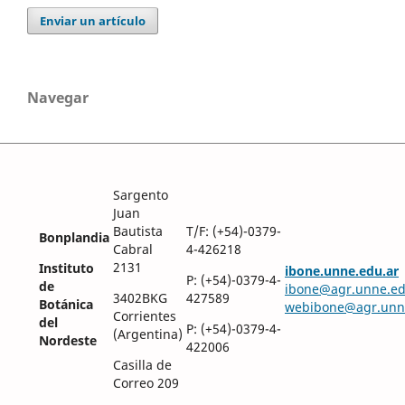
Enviar un artículo
Navegar
Sargento
Juan
Bautista
T/F: (+54)-0379-
Bonplandia
Cabral
4-426218
2131
Instituto
ibone.unne.edu.ar
P: (+54)-0379-4-
de
ibone@agr.unne.ed
3402BKG
427589
Botánica
webibone@agr.unn
Corrientes
del
P: (+54)-0379-4-
(Argentina)
Nordeste
422006
Casilla de
Correo 209