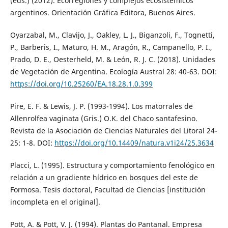
(eds.) (2012). Ecorregiones y complejos ecosistémicos
argentinos. Orientación Gráfica Editora, Buenos Aires.
Oyarzabal, M., Clavijo, J., Oakley, L. J., Biganzoli, F., Tognetti,
P., Barberis, I., Maturo, H. M., Aragón, R., Campanello, P. I.,
Prado, D. E., Oesterheld, M. & León, R. J. C. (2018). Unidades
de Vegetación de Argentina. Ecología Austral 28: 40-63. DOI:
https://doi.org/10.25260/EA.18.28.1.0.399
Pire, E. F. & Lewis, J. P. (1993-1994). Los matorrales de
Allenrolfea vaginata (Gris.) O.K. del Chaco santafesino.
Revista de la Asociación de Ciencias Naturales del Litoral 24-
25: 1-8. DOI:
https://doi.org/10.14409/natura.v1i24/25.3634
Placci, L. (1995). Estructura y comportamiento fenológico en
relación a un gradiente hídrico en bosques del este de
Formosa. Tesis doctoral, Facultad de Ciencias [institución
incompleta en el original].
Pott, A. & Pott, V. J. (1994). Plantas do Pantanal. Empresa