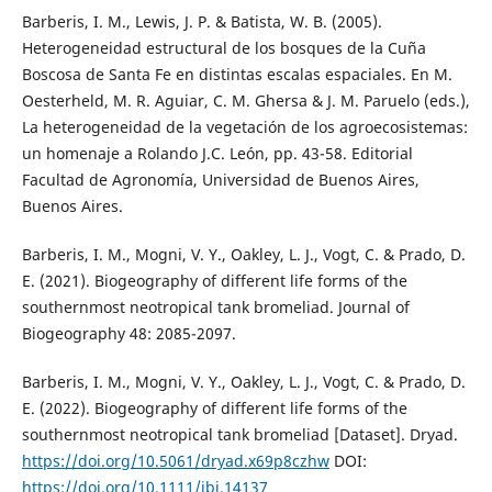
Barberis, I. M., Lewis, J. P. & Batista, W. B. (2005).
Heterogeneidad estructural de los bosques de la Cuña
Boscosa de Santa Fe en distintas escalas espaciales. En M.
Oesterheld, M. R. Aguiar, C. M. Ghersa & J. M. Paruelo (eds.),
La heterogeneidad de la vegetación de los agroecosistemas:
un homenaje a Rolando J.C. León, pp. 43-58. Editorial
Facultad de Agronomía, Universidad de Buenos Aires,
Buenos Aires.
Barberis, I. M., Mogni, V. Y., Oakley, L. J., Vogt, C. & Prado, D.
E. (2021). Biogeography of different life forms of the
southernmost neotropical tank bromeliad. Journal of
Biogeography 48: 2085-2097.
Barberis, I. M., Mogni, V. Y., Oakley, L. J., Vogt, C. & Prado, D.
E. (2022). Biogeography of different life forms of the
southernmost neotropical tank bromeliad [Dataset]. Dryad.
https://doi.org/10.5061/dryad.x69p8czhw
DOI:
https://doi.org/10.1111/jbi.14137