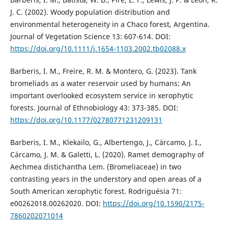
J. C. (2002). Woody population distribution and
environmental heterogeneity in a Chaco forest, Argentina.
Journal of Vegetation Science 13: 607-614. DOI:
https://doi.org/10.1111/j.1654-1103.2002.tb02088.x
Barberis, I. M., Freire, R. M. & Montero, G. (2023). Tank
bromeliads as a water reservoir used by humans: An
important overlooked ecosystem service in xerophytic
forests. Journal of Ethnobiology 43: 373-385. DOI:
https://doi.org/10.1177/02780771231209131
Barberis, I. M., Klekailo, G., Albertengo, J., Cárcamo, J. I.,
Cárcamo, J. M. & Galetti, L. (2020). Ramet demography of
Aechmea distichantha Lem. (Bromeliaceae) in two
contrasting years in the understory and open areas of a
South American xerophytic forest. Rodriguésia 71:
e00262018.00262020. DOI:
https://doi.org/10.1590/2175-
7860202071014