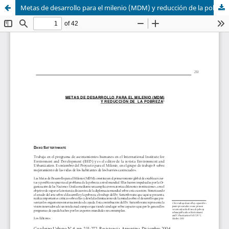
Metas de desarrollo para el milenio (MDM) y reducción de la pobreza