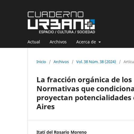
Actual
Archivos
Acerca de
Inicio
/
Archivos
/
Vol. 38 Núm. 38 (2024)
/
Artícu
La fracción orgánica de los
Normativas que condiciona
proyectan potencialidades 
Aires
Itatí del Rosario Moreno