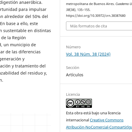
digestión anaeróbica.
metropolitana de Buenos Aires.
Cuaderno U
rtunidad para impulsar
38
(38), 135–155.
https://doi.org/10.30972/crn.38387680
an alrededor del 50% del
En base a ello, este
Más formatos de cita
ón sustentable en distintas
o de la Región
, un municipio de
Número
r de las diferencias
Vol. 38 Núm. 38 (2024)
 generación y
ación y tratamiento del
Sección
azabilidad del residuo y,
Artículos
ón.
Licencia
Esta obra está bajo una licencia
internacional
Creative Commons
Atribución-NoComercial-CompartirIg