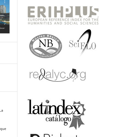
 La
 que