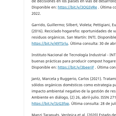
de decisiones en los países en vías de desarroll
Disponible en:
https://bit.ly/3OGSVRe
. Última co
2022.
Garrido, Guillermo; Silbert, Violeta; Pettigiani,
(2016). Reciclado hogareño: oportunidades de va
residuos orgánicos. San Martín: INTI. Disponible
https://bit.ly/49TSrlu
. Última consulta: 30 de abr
Instituto Nacional de Tecnología Industrial - IN
buenas prácticas para producir compost hogareñ
Disponible en:
https://bit.ly/3beeriF
. Última con
Jantz, Marcela y Ruggerio, Carlos (2021). Tratam
sólidos orgánicos domésticos como estrategia pa
impacto ambiental negativo de la gestión de re
Ambiente en diálogo, (2) 26, abril-julio. ISSN 2
https://bit.ly/3zG3fop
. Última consulta: 28 de jul
Manzi Tarapués, Verónica et al. (2020) Estado de