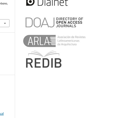
rbano
,
ual