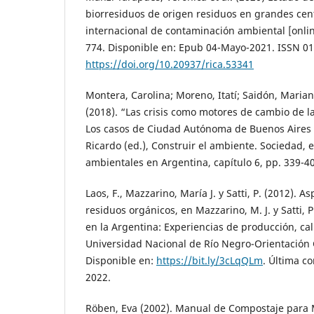
biorresiduos de origen residuos en grandes cen
internacional de contaminación ambiental [online
774. Disponible en: Epub 04-Mayo-2021. ISSN 0
https://doi.org/10.20937/rica.53341
Montera, Carolina; Moreno, Itatí; Saidón, Marian
(2018). “Las crisis como motores de cambio de la
Los casos de Ciudad Autónoma de Buenos Aires y 
Ricardo (ed.), Construir el ambiente. Sociedad, e
ambientales en Argentina, capítulo 6, pp. 339-4
Laos, F., Mazzarino, María J. y Satti, P. (2012). A
residuos orgánicos, en Mazzarino, M. J. y Satti, 
en la Argentina: Experiencias de producción, cal
Universidad Nacional de Río Negro-Orientación G
Disponible en:
https://bit.ly/3cLqQLm
. Última co
2022.
Röben, Eva (2002). Manual de Compostaje para 