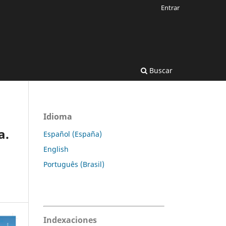
Entrar
Buscar
Idioma
a.
Español (España)
English
s
Português (Brasil)
Indexaciones