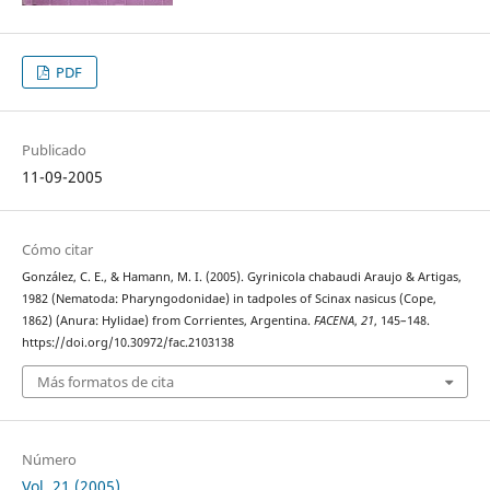
PDF
Publicado
11-09-2005
Cómo citar
González, C. E., & Hamann, M. I. (2005). Gyrinicola chabaudi Araujo & Artigas,
1982 (Nematoda: Pharyngodonidae) in tadpoles of Scinax nasicus (Cope,
1862) (Anura: Hylidae) from Corrientes, Argentina.
FACENA
,
21
, 145–148.
https://doi.org/10.30972/fac.2103138
Más formatos de cita
Número
Vol. 21 (2005)