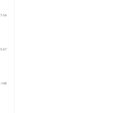
37-54
55-67
-148