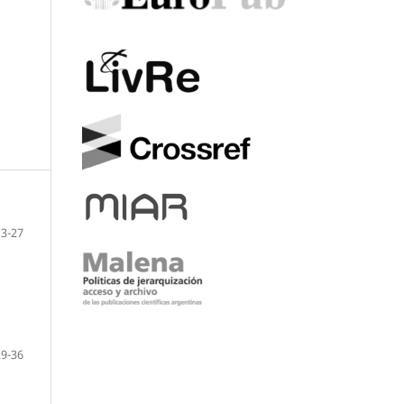
3-27
29-36