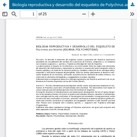
Biología reproductiva y desarrollo del esqueleto de Polychrus acutirostris (Iguania, Polychrotidae)