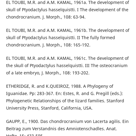
EL TOUBI, M.R. and A.M. KAMAL, 1961a. The development of
skull of Ptyodactylus hasselquistti. I The development of the
chondrocranium. J. Morph., 108: 63-94.
EL TOUBI, M.R. and A.M. KAMAL, 1961b. The development of
skull of Ptyodactylus hasselquistti. II The fully formed
chondrocranium. J. Morph., 108: 165-192.
EL TOUBI, M.R. and A.M. KAMAL, 1961c. The development of
the skull of Ptyodactylus hasselquistti. III The osteocranium
of a late embryo, J. Morph., 108: 193-202.
ETHERIDGE, R. and K.QUEIROZ, 1988. A Phylogeny of
Iguanidae. Pp: 283-367. En: Estes, R. and G. Pregill (eds.):
Phylogenetic Relationships of the lizard families. Stanford
University Press, Stanford, California, USA.
GAUPP, E., 1900. Das chondrocranium von Lacerta agilis. Ein
Beitrag zum Verstandnis des Amniotenschadles. Anat.
Hefte, 15: 433-595.