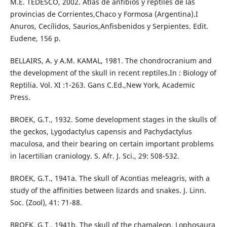
M.E. TEDESCO, 2002. Atlas de anfibios y reptiles de las
provincias de Corrientes,Chaco y Formosa (Argentina).I
Anuros, Cecílidos, Saurios,Anfisbenidos y Serpientes. Edit.
Eudene, 156 p.
BELLAIRS, A. y A.M. KAMAL, 1981. The chondrocranium and
the development of the skull in recent reptiles.In : Biology of
Reptilia. Vol. XI :1-263. Gans C.Ed.,New York, Academic
Press.
BROEK, G.T., 1932. Some development stages in the skulls of
the geckos, Lygodactylus capensis and Pachydactylus
maculosa, and their bearing on certain important problems
in lacertilian craniology. S. Afr. J. Sci., 29: 508-532.
BROEK, G.T., 1941a. The skull of Acontias meleagris, with a
study of the affinities between lizards and snakes. J. Linn.
Soc. (Zool), 41: 71-88.
BROEK, G.T., 1941b. The skull of the chamaleon, Lophosaura