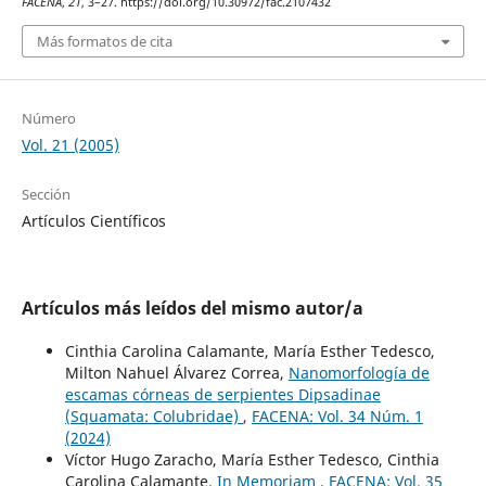
FACENA
,
21
, 3–27. https://doi.org/10.30972/fac.2107432
Más formatos de cita
Número
Vol. 21 (2005)
Sección
Artículos Científicos
Artículos más leídos del mismo autor/a
Cinthia Carolina Calamante, María Esther Tedesco,
Milton Nahuel Álvarez Correa,
Nanomorfología de
escamas córneas de serpientes Dipsadinae
(Squamata: Colubridae)
,
FACENA: Vol. 34 Núm. 1
(2024)
Víctor Hugo Zaracho, María Esther Tedesco, Cinthia
Carolina Calamante,
In Memoriam
,
FACENA: Vol. 35