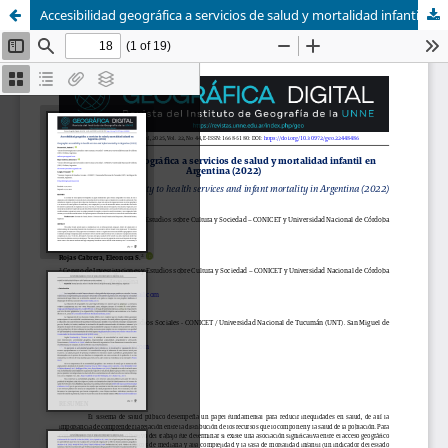
Accesibilidad geográfica a servicios de salud y mortalidad infantil en Argentina (2022)