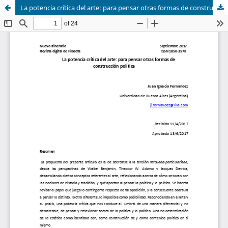
La potencia crítica del arte: para pensar otras formas de construcción política