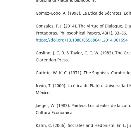
filosofia di Platone. Bibliopolis.
Gómez–Lobo, A. (1998). La Ética de Sócrates. Edit
Gonzalez, F. J. (2014). The Virtue of Dialogue, Dia
Protagoras. Philosophical Papers, 43(1), 33–66.
https://doi.org/10.1080/05568641.2014.901694
Gosling, J. C. B. & Taylor, C. C. W. (1982). The G
Clarendon Press.
Guthrie, W. K. C. (1971). The Sophists. Cambridg
Irwin, T. (2000). La ética de Platón. Universida
México.
Jaeger, W. (1983). Paideia. Los ideales de la cul
Cultura Económica.
Kahn, C. (2006). Socrates and Hedonism. En L. J