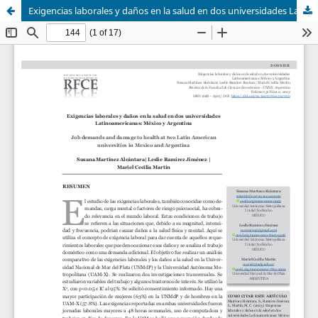
Exigencias laborales y daños en la salud en dos universidades Latinoamericanas: México y Argentina