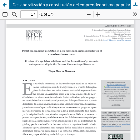
Deslaboralización y constitución del emprendedorismo popular en el conurbano bonaerense