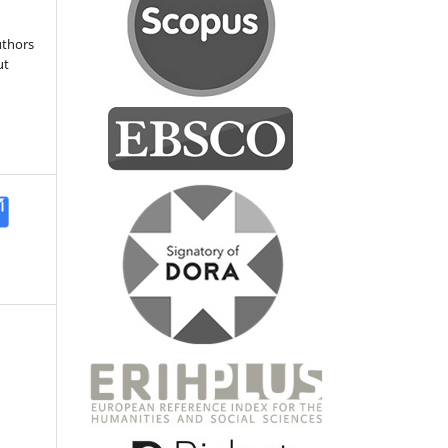
uthors
ut