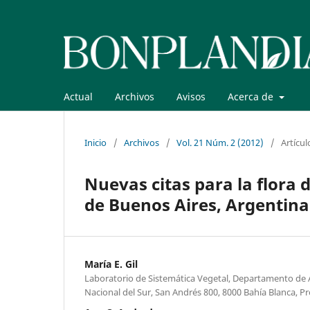
Actual
Archivos
Avisos
Acerca de
Inicio
/
Archivos
/
Vol. 21 Núm. 2 (2012)
/
Artícul
Nuevas citas para la flora 
de Buenos Aires, Argentina
María E. Gil
Laboratorio de Sistemática Vegetal, Departamento de
Nacional del Sur, San Andrés 800, 8000 Bahía Blanca, Pr