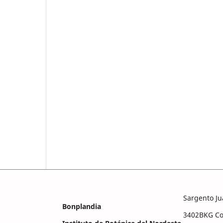
Sargento Ju
Bonplandia
3402BKG Cor