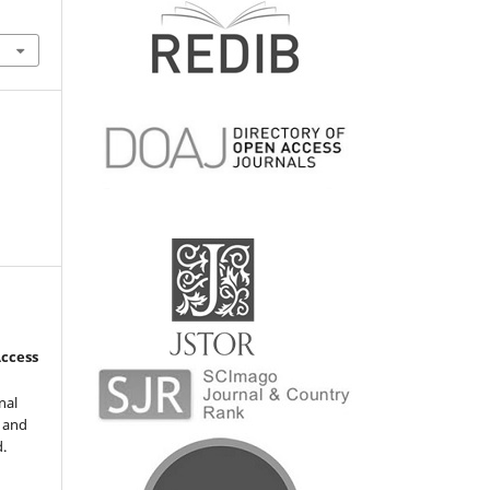
Access
nal
l and
d.