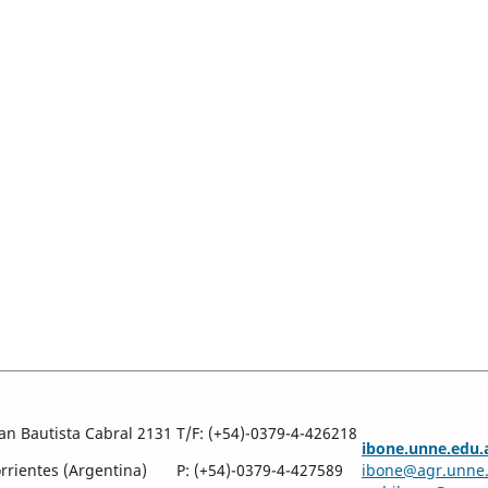
an Bautista Cabral 2131
T/F: (+54)-0379-4-426218
ibone.unne.edu.
rientes (Argentina)
P: (+54)-0379-4-427589
ibone@agr.unne.