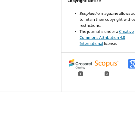
Copyright Notice
Bonplandia
magazine allows a
to retain their copyright witho
restrictions.
The journal is under a
Creative
Commons Attribution 4.0
International
license.
1
0