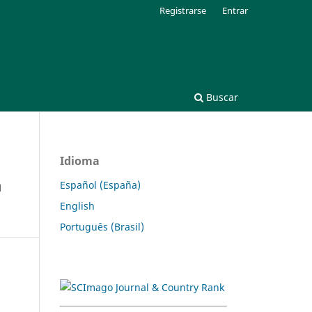
Registrarse
Entrar
Buscar
Idioma
a
Español (España)
English
Português (Brasil)