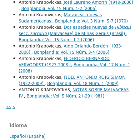
Antonio Krapovickas,
José Laureno Amorín (1918-2006)
,
Bonplandia: Vol. 15 Núm. 1-2 (2006)
Antonio Krapovickas,
Malváceas nuevas
Sudamericanas
,
Bonplandia: Vol. 3 Núm. 5-7 (1970)
Antonio Krapovickas,
Dos especies nuevas de
Hibiscus
secc.
Furcaria
(Malvaceae) de Minas Gerais (Brasil)
,
Bonplandia: Vol. 15 Núm. 1-2 (2006)
Antonio Krapovickas,
Aldo Orlando Bordón (1933-
2006)
,
Bonplandia: Vol. 15 Núm. 3-4 (2006)
Antonio Krapovickas,
FEDERICO BERNARDO
VERVOORST (1923-2008)
,
Bonplandia: Vol. 17 Núm. 1
(2008)
Antonio Krapovickas,
FIDEL ANTONIO ROIG SIMÓN
(1922-2009)
,
Bonplandia: Vol. 18 Núm. 1 (2009)
ANTONIO KRAPOVICKAS,
NOTAS SOBRE MALVACEAS,
IV
,
Bonplandia: Vol. 5 Núm. 21-29 (1981)
<<
<
Idioma
Español (España)