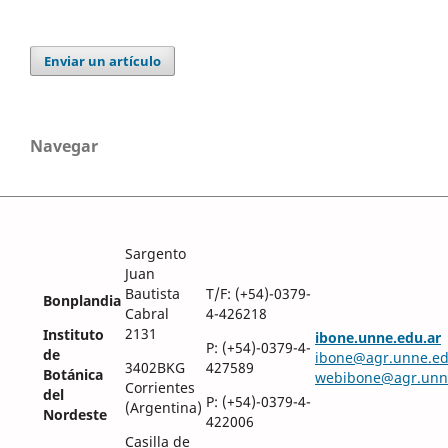
Enviar un artículo
Navegar
Sargento
Juan
Bautista
T/F: (+54)-0379-
Bonplandia
Cabral
4-426218
2131
Instituto
ibone.unne.edu.ar
P: (+54)-0379-4-
de
ibone@agr.unne.ed
3402BKG
427589
Botánica
webibone@agr.unn
Corrientes
del
P: (+54)-0379-4-
(Argentina)
Nordeste
422006
Casilla de